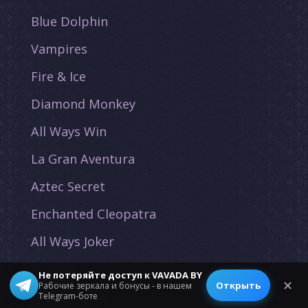
Blue Dolphin
Vampires
Fire & Ice
Diamond Monkey
All Ways Win
La Gran Aventura
Aztec Secret
Enchanted Cleopatra
All Ways Joker
Hot 40
Не потеряйте доступ к VAVADA BY
✕
Открыть
Рабочие зеркала и бонусы - в нашем
Wild Dragon
Telegram-боте