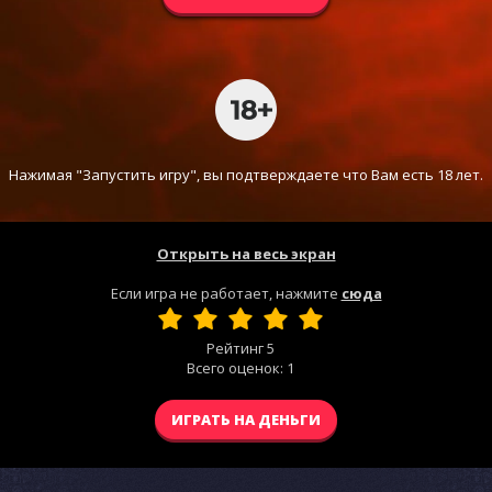
Нажимая "Запустить игру", вы подтверждаете что Вам есть 18 лет.
Открыть на весь экран
Если игра не работает, нажмите
сюда
Рейтинг
5
Всего оценок:
1
ИГРАТЬ НА ДЕНЬГИ