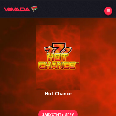
Hot Chance
ЗАПУСТИТЬ ИГРУ