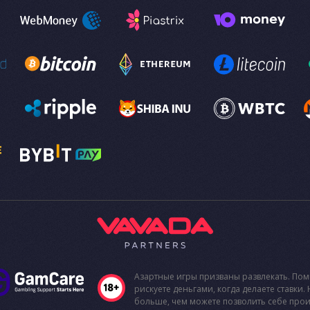
Азартные игры призваны развлекать. Помн
рискуете деньгами, когда делаете ставки. 
больше, чем можете позволить себе прои