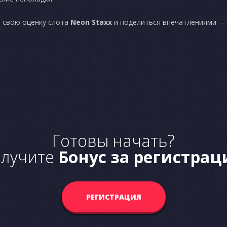
 свою оценку слота
Neon Staxx
и поделиться впечатлениями —
Готовы начать?
лучите
Бонус за регистра
РЕГИСТРАЦИЯ