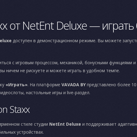
xx от NetEnt Deluxe — играть
eluxe
доступен в демонстрационном режиме. Вы можете запусти
ться с игровым процессом, механикой, бонусными функциями и 
вы ничем не рискуете и можете играть в удобном темпе.
пку
«Играть»
. На платформе
VAVADA BY
представлено более 10
идеослоты, настольные игры и live-раздел.
n Staxx
ирменном стиле студии
NetEnt Deluxe
и поддерживает адаптивн
бильных устройствах.