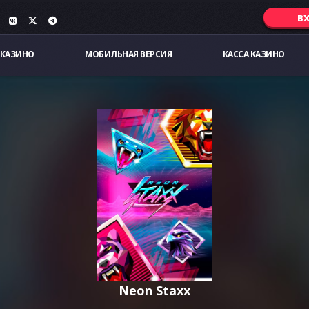
В
 КАЗИНО
МОБИЛЬНАЯ ВЕРСИЯ
КАССА КАЗИНО
Neon Staxx