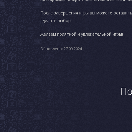
После завершения игры вы можете оставить
сделать выбор.
Желаем приятной и увлекательной игры!
Обновлено:
27.09.2024
По