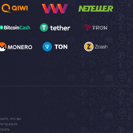
ите, что вы
Не тратьте
грать.