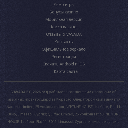
Демо игры
Бонусы казино
Мобильная версия
Касса казино
Отзывы о VAVADA
Контакты
Официальное зеркало
Регистрация
Скачать Android и iOS
Карта сайта
VAVADA BY, 2026 год
работает в соответствии с законами об
азартных играх государства Кюрасао. Оператором сайта является
Nadontil Limited, 25 Voukourestiou, NEPTUNE HOUSE, 1st floor, Flat 11,
3045, Limassol, Cyprus; Quirfad Limited, 25 Voukourestiou, NEPTUNE
HOUSE, 1st floor, Flat 11, 3045, Limassol, Cyprus; и имеет лицензию,