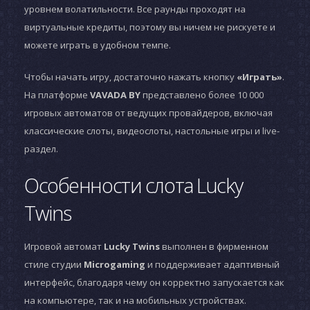
уровнем волатильности. Все раунды проходят на
виртуальные кредиты, поэтому вы ничем не рискуете и
можете играть в удобном темпе.
Чтобы начать игру, достаточно нажать кнопку
«Играть»
.
На платформе
VAVADA BY
представлено более 10 000
игровых автоматов от ведущих провайдеров, включая
классические слоты, видеослоты, настольные игры и live-
раздел.
Особенности слота Lucky
Twins
Игровой автомат
Lucky Twins
выполнен в фирменном
стиле студии
Microgaming
и поддерживает адаптивный
интерфейс, благодаря чему он корректно запускается как
на компьютере, так и на мобильных устройствах.