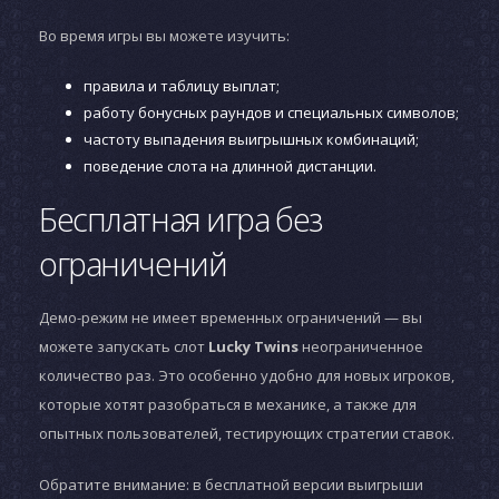
Во время игры вы можете изучить:
правила и таблицу выплат;
работу бонусных раундов и специальных символов;
частоту выпадения выигрышных комбинаций;
поведение слота на длинной дистанции.
Бесплатная игра без
ограничений
Демо-режим не имеет временных ограничений — вы
можете запускать слот
Lucky Twins
неограниченное
количество раз. Это особенно удобно для новых игроков,
которые хотят разобраться в механике, а также для
опытных пользователей, тестирующих стратегии ставок.
Обратите внимание: в бесплатной версии выигрыши