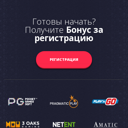
Готовы начать?
Получите
Бонус за
регистрацию
РЕГИСТРАЦИЯ