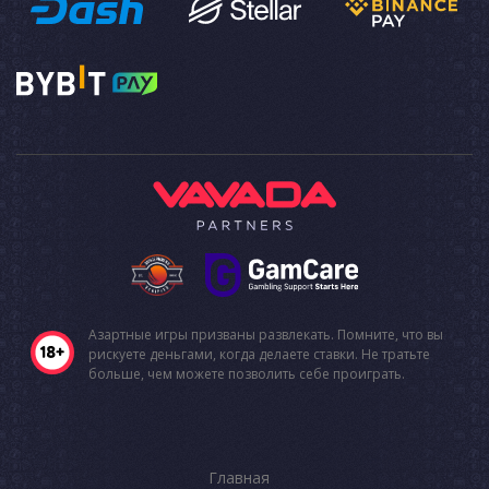
Азартные игры призваны развлекать. Помните, что вы
рискуете деньгами, когда делаете ставки. Не тратьте
больше, чем можете позволить себе проиграть.
Главная