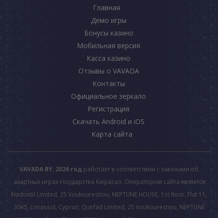
Главная
Демо игры
Бонусы казино
Мобильная версия
Касса казино
Отзывы о VAVADA
Контакты
Официальное зеркало
Регистрация
Скачать Android и iOS
Карта сайта
VAVADA BY, 2026 год
работает в соответствии с законами об
азартных играх государства Кюрасао. Оператором сайта является
Nadontil Limited, 25 Voukourestiou, NEPTUNE HOUSE, 1st floor, Flat 11,
3045, Limassol, Cyprus; Quirfad Limited, 25 Voukourestiou, NEPTUNE