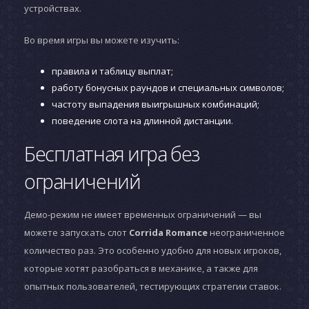
устройствах.
Во время игры вы можете изучить:
правила и таблицу выплат;
работу бонусных раундов и специальных символов;
частоту выпадения выигрышных комбинаций;
поведение слота на длинной дистанции.
Бесплатная игра без
ограничений
Демо-режим не имеет временных ограничений — вы
можете запускать слот
Corrida Romance
неограниченное
количество раз. Это особенно удобно для новых игроков,
которые хотят разобраться в механике, а также для
опытных пользователей, тестирующих стратегии ставок.