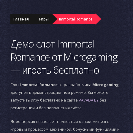
Главная
Игры
Immortal Romance
Демо слот Immortal
Romance от Microgaming
— играть бесплатно
Слот
Immortal Romance
от разработчика
Microgaming
доступен в демонстрационном режиме. Вы можете
запустить игру бесплатно на сайте
VAVADA BY
без
регистрации и без пополнения счёта.
Демо-версия позволяет полностью ознакомиться с
игровым процессом, механикой, бонусными функциями и