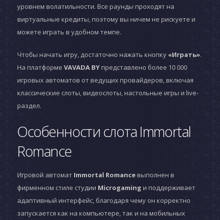
уровнем волатильности. Все раунды проходят на
виртуальные кредиты, поэтому вы ничем не рискуете и
можете играть в удобном темпе.
Чтобы начать игру, достаточно нажать кнопку
«Играть»
.
На платформе
VAVADA BY
представлено более 10 000
игровых автоматов от ведущих провайдеров, включая
классические слоты, видеослоты, настольные игры и live-
раздел.
Особенности слота Immortal
Romance
Игровой автомат
Immortal Romance
выполнен в
фирменном стиле студии
Microgaming
и поддерживает
адаптивный интерфейс, благодаря чему он корректно
запускается как на компьютере, так и на мобильных