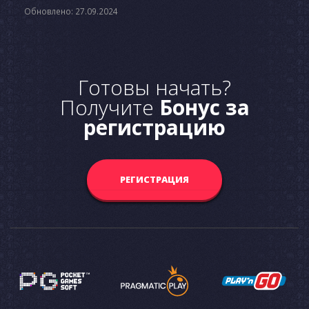
Обновлено:
27.09.2024
Готовы начать?
Получите
Бонус за
регистрацию
РЕГИСТРАЦИЯ