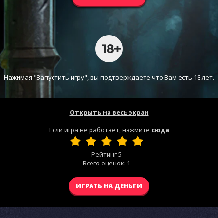
Нажимая "Запустить игру", вы подтверждаете что Вам есть 18 лет.
Открыть на весь экран
Если игра не работает, нажмите
сюда
Рейтинг
5
Всего оценок:
1
ИГРАТЬ НА ДЕНЬГИ