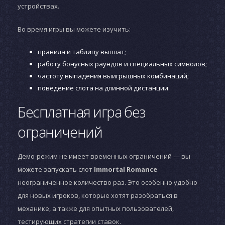
устройствах.
Во время игры вы можете изучить:
правила и таблицу выплат;
работу бонусных раундов и специальных символов;
частоту выпадения выигрышных комбинаций;
поведение слота на длинной дистанции.
Бесплатная игра без
ограничений
Демо-режим не имеет временных ограничений — вы
можете запускать слот
Immortal Romance
неограниченное количество раз. Это особенно удобно
для новых игроков, которые хотят разобраться в
механике, а также для опытных пользователей,
тестирующих стратегии ставок.