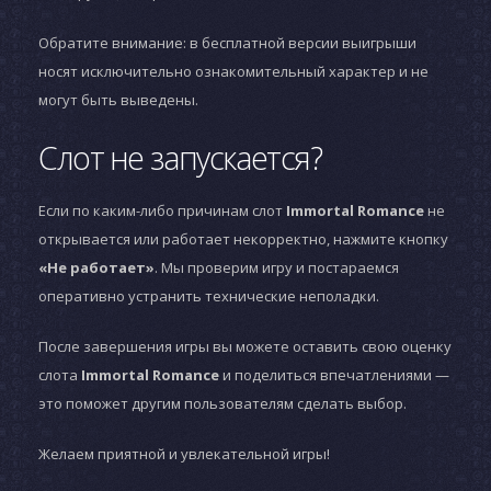
Обратите внимание: в бесплатной версии выигрыши
носят исключительно ознакомительный характер и не
могут быть выведены.
Слот не запускается?
Если по каким-либо причинам слот
Immortal Romance
не
открывается или работает некорректно, нажмите кнопку
«Не работает»
. Мы проверим игру и постараемся
оперативно устранить технические неполадки.
После завершения игры вы можете оставить свою оценку
слота
Immortal Romance
и поделиться впечатлениями —
это поможет другим пользователям сделать выбор.
Желаем приятной и увлекательной игры!