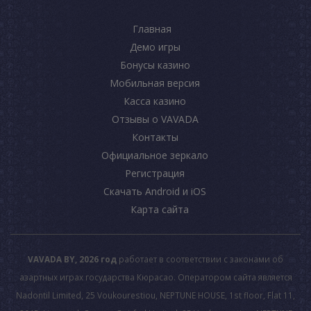
Главная
Демо игры
Бонусы казино
Мобильная версия
Касса казино
Отзывы о VAVADA
Контакты
Официальное зеркало
Регистрация
Скачать Android и iOS
Карта сайта
VAVADA BY, 2026 год
работает в соответствии с законами об
азартных играх государства Кюрасао. Оператором сайта является
Nadontil Limited, 25 Voukourestiou, NEPTUNE HOUSE, 1st floor, Flat 11,