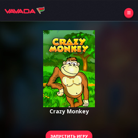
Crazy Monkey
ЗАПУСТИТЬ ИГРУ