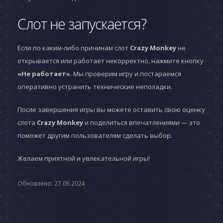
Слот не запускается?
Если по каким-либо причинам слот
Crazy Monkey
не
открывается или работает некорректно, нажмите кнопку
«Не работает»
. Мы проверим игру и постараемся
оперативно устранить технические неполадки.
После завершения игры вы можете оставить свою оценку
слота
Crazy Monkey
и поделиться впечатлениями — это
поможет другим пользователям сделать выбор.
Желаем приятной и увлекательной игры!
Обновлено:
27.09.2024