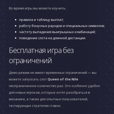
Во время игры вы можете изучить:
правила и таблицу выплат;
работу бонусных раундов и специальных символов;
частоту выпадения выигрышных комбинаций;
поведение слота на длинной дистанции.
Бесплатная игра без
ограничений
Демо-режим не имеет временных ограничений — вы
можете запускать слот
Queen of the Nile
неограниченное количество раз. Это особенно удобно
для новых игроков, которые хотят разобраться в
механике, а также для опытных пользователей,
тестирующих стратегии ставок.