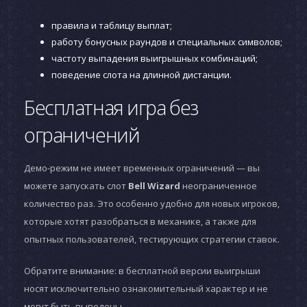
правила и таблицу выплат;
работу бонусных раундов и специальных символов;
частоту выпадения выигрышных комбинаций;
поведение слота на длинной дистанции.
Бесплатная игра без
ограничений
Демо-режим не имеет временных ограничений — вы
можете запускать слот
Bell Wizard
неограниченное
количество раз. Это особенно удобно для новых игроков,
которые хотят разобраться в механике, а также для
опытных пользователей, тестирующих стратегии ставок.
Обратите внимание: в бесплатной версии выигрыши
носят исключительно ознакомительный характер и не
могут быть выведены.