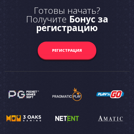
Готовы начать?
Получите
Бонус за
регистрацию
РЕГИСТРАЦИЯ