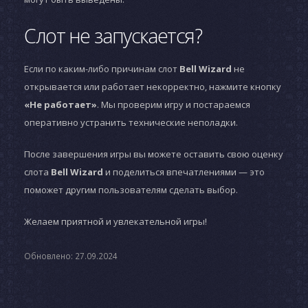
Слот не запускается?
Если по каким-либо причинам слот
Bell Wizard
не
открывается или работает некорректно, нажмите кнопку
«Не работает»
. Мы проверим игру и постараемся
оперативно устранить технические неполадки.
После завершения игры вы можете оставить свою оценку
слота
Bell Wizard
и поделиться впечатлениями — это
поможет другим пользователям сделать выбор.
Желаем приятной и увлекательной игры!
Обновлено:
27.09.2024