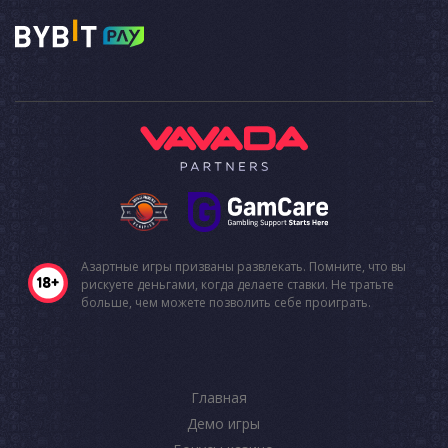
Азартные игры призваны развлекать. Помните, что вы
рискуете деньгами, когда делаете ставки. Не тратьте
больше, чем можете позволить себе проиграть.
Главная
Демо игры