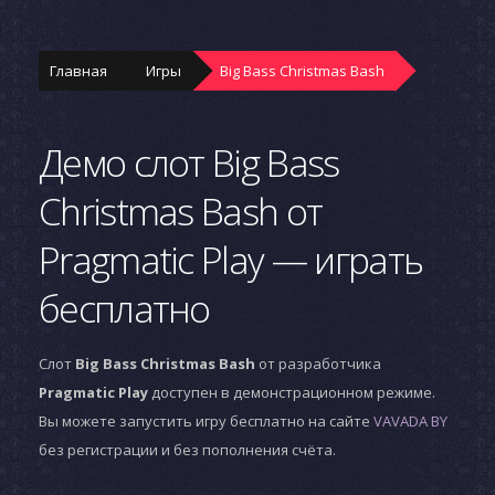
Главная
Игры
Big Bass Christmas Bash
Демо слот Big Bass
Christmas Bash от
Pragmatic Play — играть
бесплатно
Слот
Big Bass Christmas Bash
от разработчика
Pragmatic Play
доступен в демонстрационном режиме.
Вы можете запустить игру бесплатно на сайте
VAVADA BY
без регистрации и без пополнения счёта.