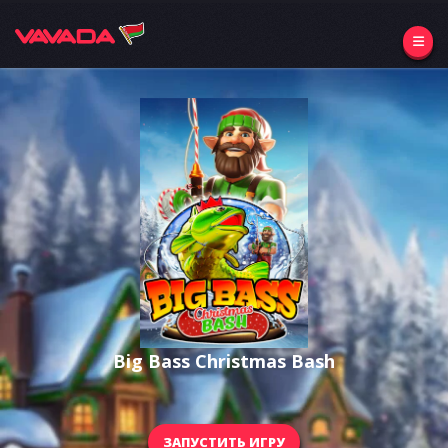
Big Bass Christmas Bash
ЗАПУСТИТЬ ИГРУ