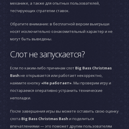
механике, а также для опытных пользователей,
тестирующих стратегии ставок.
Обратите внимание: в бесплатной версии выигрыши
носят исключительно ознакомительный характер и не
могут быть выведены.
Слот не запускается?
Если по каким-либо причинам слот
Big Bass Christmas
Bash
не открывается или работает некорректно,
нажмите кнопку
«Не работает»
. Мы проверим игру и
постараемся оперативно устранить технические
неполадки.
После завершения игры вы можете оставить свою оценку
слота
Big Bass Christmas Bash
и поделиться
впечатлениями — это поможет другим пользователям