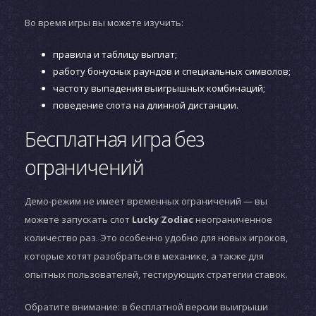
Во время игры вы можете изучить:
правила и таблицу выплат;
работу бонусных раундов и специальных символов;
частоту выпадения выигрышных комбинаций;
поведение слота на длинной дистанции.
Бесплатная игра без
ограничений
Демо-режим не имеет временных ограничений — вы
можете запускать слот
Lucky Zodiac
неограниченное
количество раз. Это особенно удобно для новых игроков,
которые хотят разобраться в механике, а также для
опытных пользователей, тестирующих стратегии ставок.
Обратите внимание: в бесплатной версии выигрыши