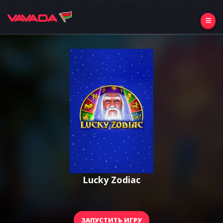
Lucky Zodiac
ЗАПУСТИТЬ ИГРУ