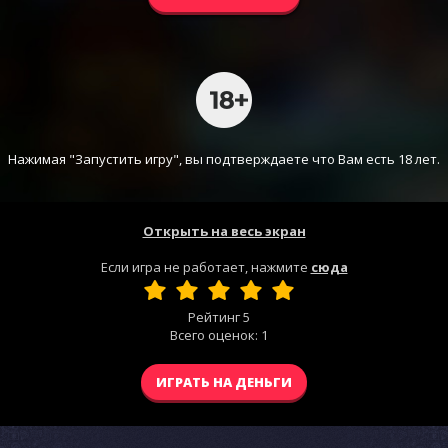
Нажимая "Запустить игру", вы подтверждаете что Вам есть 18 лет.
Открыть на весь экран
Если игра не работает, нажмите
сюда
Рейтинг
5
Всего оценок:
1
ИГРАТЬ НА ДЕНЬГИ