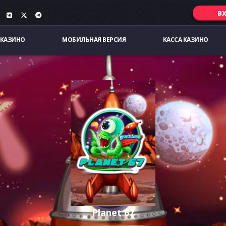
В
 КАЗИНО
МОБИЛЬНАЯ ВЕРСИЯ
КАССА КАЗИНО
Planet 67