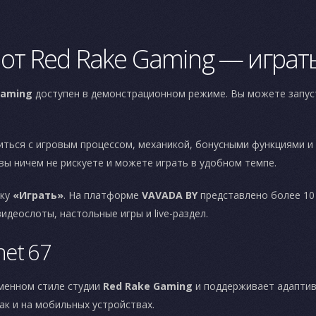
7 от Red Rake Gaming — играт
Gaming
доступен в демонстрационном режиме. Вы можете запуст
ться с игровым процессом, механикой, бонусными функциями и 
вы ничем не рискуете и можете играть в удобном темпе.
пку
«Играть»
. На платформе
VAVADA BY
представлено более 10
идеослоты, настольные игры и live-раздел.
net 67
менном стиле студии
Red Rake Gaming
и поддерживает адаптив
ак и на мобильных устройствах.