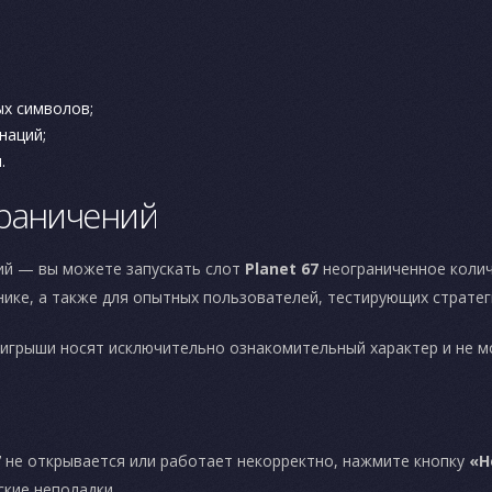
ых символов;
наций;
.
граничений
ий — вы можете запускать слот
Planet 67
неограниченное колич
нике, а также для опытных пользователей, тестирующих стратег
ыигрыши носят исключительно ознакомительный характер и не м
7
не открывается или работает некорректно, нажмите кнопку
«Н
кие неполадки.