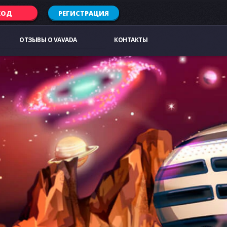
ХОД
РЕГИСТРАЦИЯ
ОТЗЫВЫ О VAVADA
КОНТАКТЫ