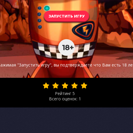
ЗАПУСТИТЬ ИГРУ
ажимая "Запустить игру", вы подтверждаете что Вам есть 18 ле
Рейтинг
5
Всего оценок:
1