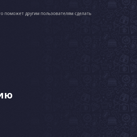
то поможет другим пользователям сделать
цию