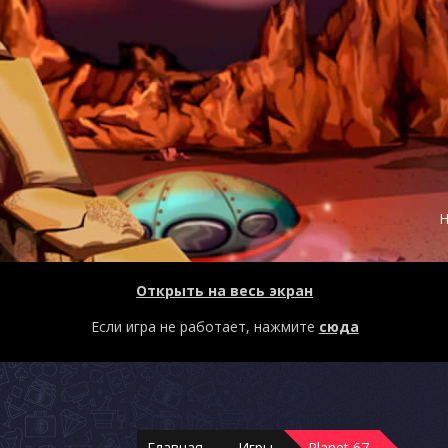
Н
Открыть на весь экран
Если игра не работает, нажмите
сюда
Главная
Игры
Planet 67