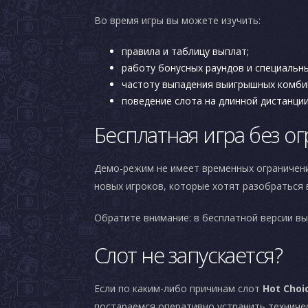
Во время игры вы можете изучить:
правила и таблицу выплат;
работу бонусных раундов и специальн
частоту выпадения выигрышных комби
поведение слота на длинной дистанции
Бесплатная игра без о
Демо-режим не имеет временных ограничен
новых игроков, которые хотят разобраться 
Обратите внимание: в бесплатной версии в
Слот не запускается?
Если по каким-либо причинам слот
Hot Choi
постараемся оперативно устранить техничес