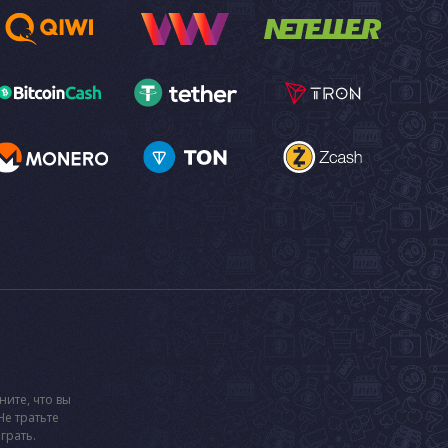
ите, что вы
Не тратьте
грать.