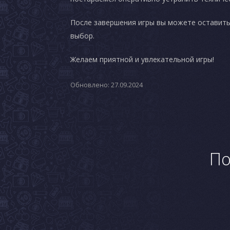
После завершения игры вы можете оставить
выбор.
Желаем приятной и увлекательной игры!
Обновлено:
27.09.2024
По