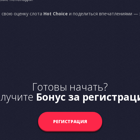
 свою оценку слота
Hot Choice
и поделиться впечатлениями — 
Готовы начать?
лучите
Бонус за регистра
РЕГИСТРАЦИЯ