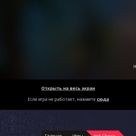
Н
Открыть на весь экран
Если игра не работает, нажмите
сюда
Главная
Игры
Hot Choice