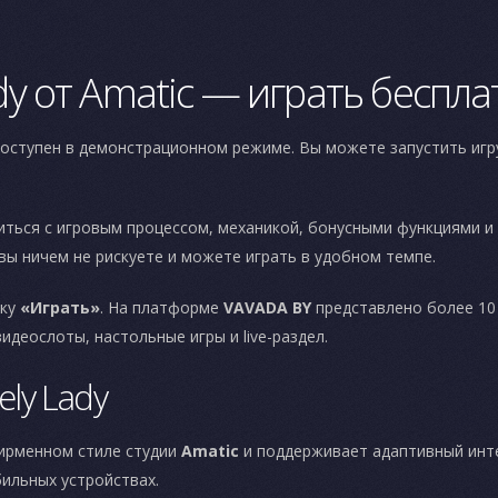
dy от Amatic — играть беспла
оступен в демонстрационном режиме. Вы можете запустить игр
ться с игровым процессом, механикой, бонусными функциями и 
вы ничем не рискуете и можете играть в удобном темпе.
пку
«Играть»
. На платформе
VAVADA BY
представлено более 10
идеослоты, настольные игры и live-раздел.
ly Lady
ирменном стиле студии
Amatic
и поддерживает адаптивный инте
бильных устройствах.