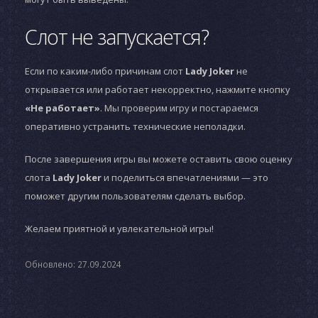
Слот не запускается?
Если по каким-либо причинам слот
Lady Joker
не
открывается или работает некорректно, нажмите кнопку
«Не работает»
. Мы проверим игру и постараемся
оперативно устранить технические неполадки.
После завершения игры вы можете оставить свою оценку
слота
Lady Joker
и поделиться впечатлениями — это
поможет другим пользователям сделать выбор.
Желаем приятной и увлекательной игры!
Обновлено:
27.09.2024