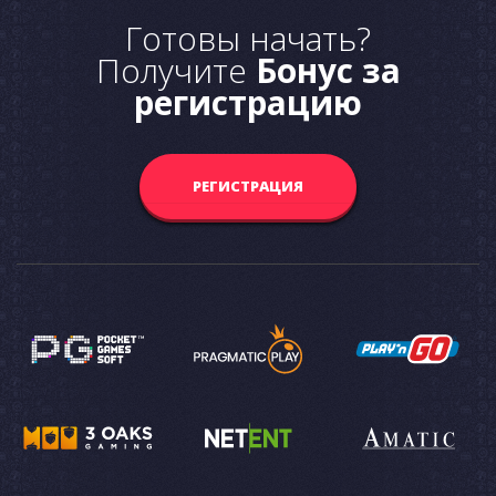
Готовы начать?
Получите
Бонус за
регистрацию
РЕГИСТРАЦИЯ