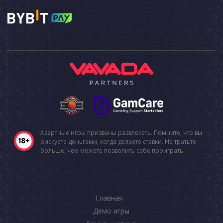
Азартные игры призваны развлекать. Помните, что вы
рискуете деньгами, когда делаете ставки. Не тратьте
больше, чем можете позволить себе проиграть.
Главная
Демо игры