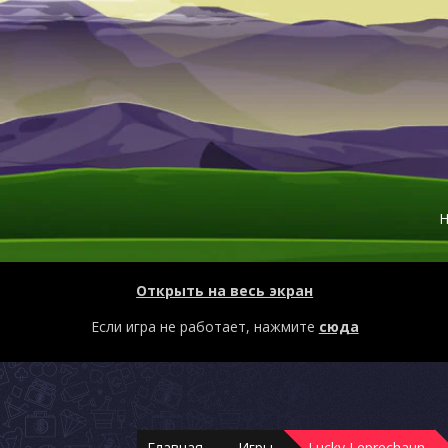
Н
Открыть на весь экран
Если игра не работает, нажмите
сюда
Главная
Игры
Lucky Leprechaun