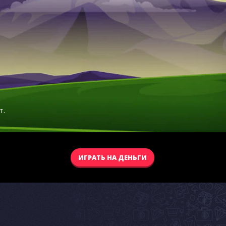
т.
ИГРАТЬ НА ДЕНЬГИ