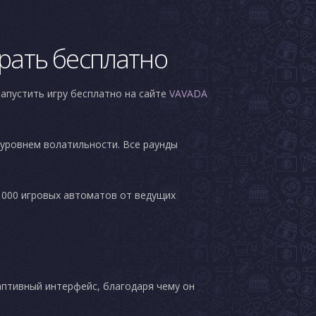
грать бесплатно
апустить игру бесплатно на сайте
VAVADA
уровнем волатильности. Все раунды
 000 игровых автоматов от ведущих
птивный интерфейс, благодаря чему он