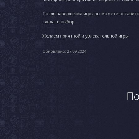
После завершения игры вы можете оставить
сделать выбор.
Желаем приятной и увлекательной игры!
Обновлено:
27.09.2024
По