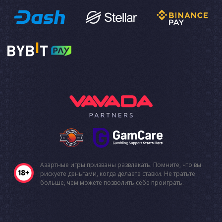
Азартные игры призваны развлекать. Помните, что вы
рискуете деньгами, когда делаете ставки. Не тратьте
больше, чем можете позволить себе проиграть.