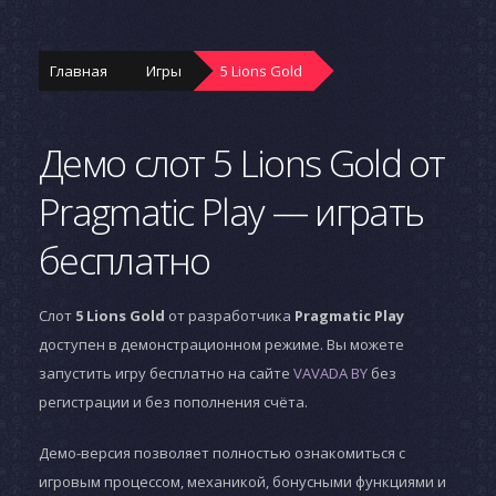
Главная
Игры
5 Lions Gold
Демо слот 5 Lions Gold от
Pragmatic Play — играть
бесплатно
Слот
5 Lions Gold
от разработчика
Pragmatic Play
доступен в демонстрационном режиме. Вы можете
запустить игру бесплатно на сайте
VAVADA BY
без
регистрации и без пополнения счёта.
Демо-версия позволяет полностью ознакомиться с
игровым процессом, механикой, бонусными функциями и