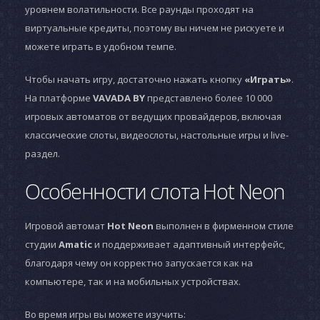
уровнем волатильности. Все раунды проходят на
виртуальные кредиты, поэтому вы ничем не рискуете и
можете играть в удобном темпе.
Чтобы начать игру, достаточно нажать кнопку
«Играть»
.
На платформе
VAVADA BY
представлено более 10 000
игровых автоматов от ведущих провайдеров, включая
классические слоты, видеослоты, настольные игры и live-
раздел.
Особенности слота Hot Neon
Игровой автомат
Hot Neon
выполнен в фирменном стиле
студии
Amatic
и поддерживает адаптивный интерфейс,
благодаря чему он корректно запускается как на
компьютере, так и на мобильных устройствах.
Во время игры вы можете изучить: