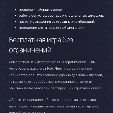
правила и таблицу выплат;
работу бонусных раундов и специальных символов;
частоту выпадения выигрышных комбинаций;
поведение слота на длинной дистанции.
Бесплатная игра без
ограничений
Демо-режим не имеет временных ограничений — вы
можете запускать слот
Hot Neon
неограниченное
количество раз. Это особенно удобно для новых игроков,
которые хотят разобраться в механике, а также для
опытных пользователей, тестирующих стратегии ставок.
Обратите внимание: в бесплатной версии выигрыши
носят исключительно ознакомительный характер и не
могут быть выведены.