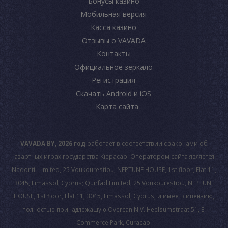
Бонусы казино
Мобильная версия
Касса казино
Отзывы о VAVADA
Контакты
Официальное зеркало
Регистрация
Скачать Android и iOS
Карта сайта
VAVADA BY, 2026 год
работает в соответствии с законами об
азартных играх государства Кюрасао. Оператором сайта является
Nadontil Limited, 25 Voukourestiou, NEPTUNE HOUSE, 1st floor, Flat 11,
3045, Limassol, Cyprus; Quirfad Limited, 25 Voukourestiou, NEPTUNE
HOUSE, 1st floor, Flat 11, 3045, Limassol, Cyprus; и имеет лицензию,
полностью принадлежащую Overcan N.V. Heelsumstraat 51, E-
Commerce Park, Curacao.