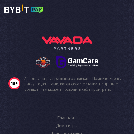
Азартные игры призваны развлекать. Помните, что вы
рискуете деньгами, когда делаете ставки. Не тратьте
больше, чем можете позволить себе проиграть.
Главная
Демо игры
Бонусы казино