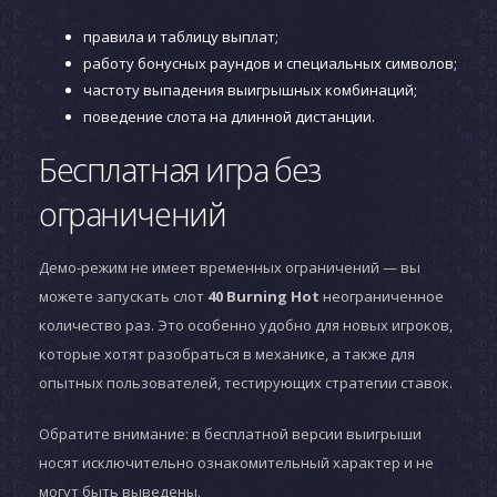
правила и таблицу выплат;
работу бонусных раундов и специальных символов;
частоту выпадения выигрышных комбинаций;
поведение слота на длинной дистанции.
Бесплатная игра без
ограничений
Демо-режим не имеет временных ограничений — вы
можете запускать слот
40 Burning Hot
неограниченное
количество раз. Это особенно удобно для новых игроков,
которые хотят разобраться в механике, а также для
опытных пользователей, тестирующих стратегии ставок.
Обратите внимание: в бесплатной версии выигрыши
носят исключительно ознакомительный характер и не
могут быть выведены.