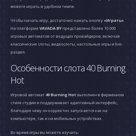
можете играть в удобном темпе.
Чтобы начать игру, достаточно нажать кнопку
«Играть»
.
На платформе
VAVADA BY
представлено более 10 000
игровых автоматов от ведущих провайдеров, включая
классические слоты, видеослоты, настольные игры и live-
раздел.
Особенности слота 40 Burning
Hot
Игровой автомат
40 Burning Hot
выполнен в фирменном
стиле студии
и поддерживает адаптивный интерфейс,
благодаря чему он корректно запускается как на
компьютере, так и на мобильных устройствах.
Во время игры вы можете изучить: