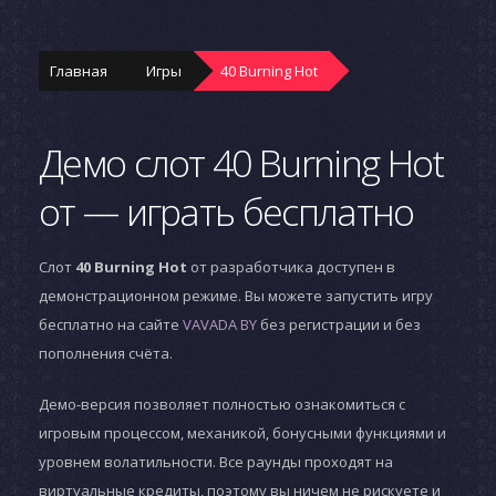
Главная
Игры
40 Burning Hot
Демо слот 40 Burning Hot
от — играть бесплатно
Слот
40 Burning Hot
от разработчика
доступен в
демонстрационном режиме. Вы можете запустить игру
бесплатно на сайте
VAVADA BY
без регистрации и без
пополнения счёта.
Демо-версия позволяет полностью ознакомиться с
игровым процессом, механикой, бонусными функциями и
уровнем волатильности. Все раунды проходят на
виртуальные кредиты, поэтому вы ничем не рискуете и