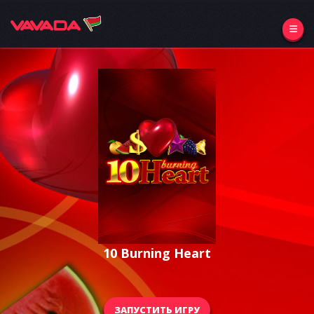
10 Burning Heart
ЗАПУСТИТЬ ИГРУ