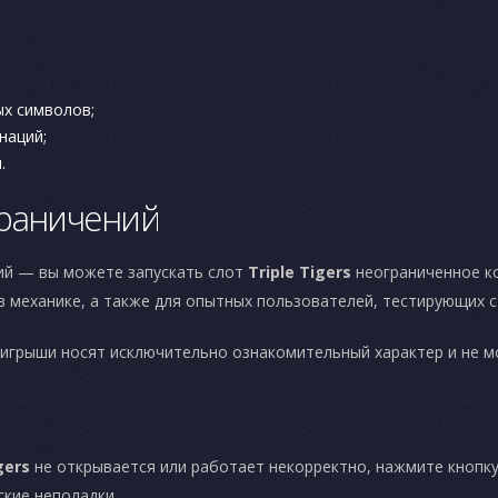
ых символов;
наций;
.
граничений
ий — вы можете запускать слот
Triple Tigers
неограниченное ко
в механике, а также для опытных пользователей, тестирующих с
ыигрыши носят исключительно ознакомительный характер и не м
gers
не открывается или работает некорректно, нажмите кнопк
кие неполадки.