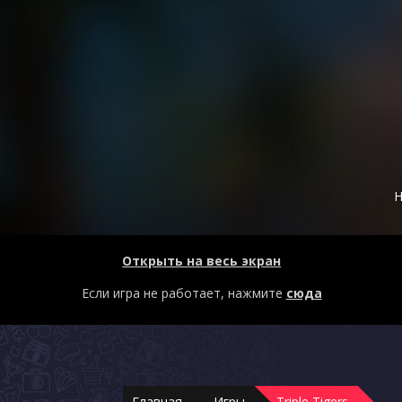
Н
Открыть на весь экран
Если игра не работает, нажмите
сюда
Главная
Игры
Triple Tigers