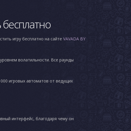
ть бесплатно
стить игру бесплатно на сайте
VAVADA BY
уровнем волатильности. Все раунды
 000 игровых автоматов от ведущих
вный интерфейс, благодаря чему он