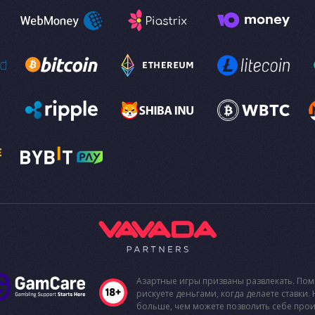
Азартные игры призваны развлекать. Помн
рискуете деньгами, когда делаете ставки. 
больше, чем можете позволить себе прои