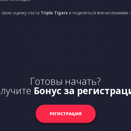
 свою оценку слота
Triple Tigers
и поделиться впечатлениями 
Готовы начать?
лучите
Бонус за регистра
РЕГИСТРАЦИЯ