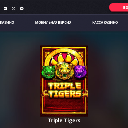
В
 КАЗИНО
МОБИЛЬНАЯ ВЕРСИЯ
КАССА КАЗИНО
Triple Tigers