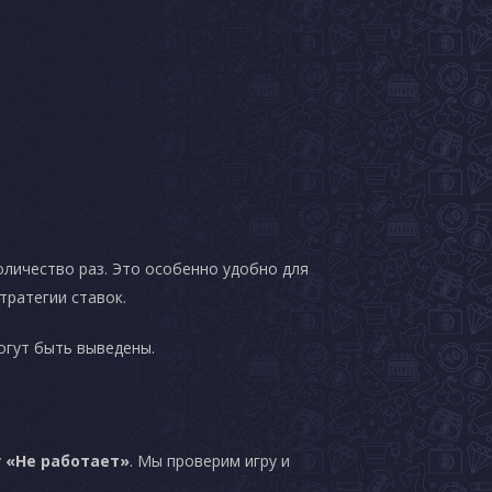
личество раз. Это особенно удобно для
тратегии ставок.
огут быть выведены.
у
«Не работает»
. Мы проверим игру и