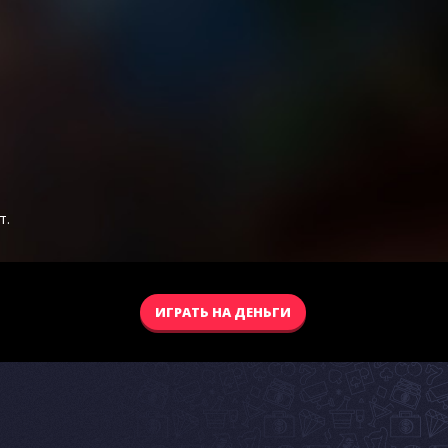
т.
ИГРАТЬ НА ДЕНЬГИ