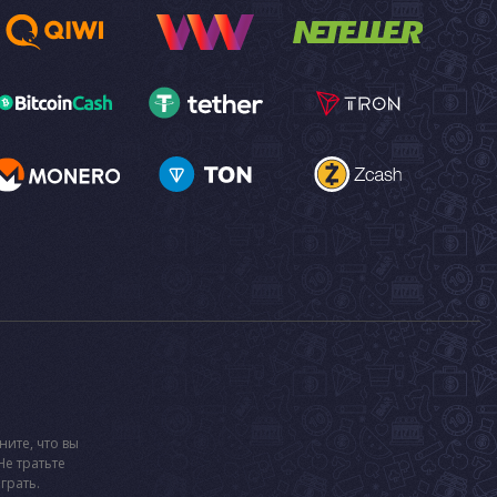
ите, что вы
Не тратьте
грать.