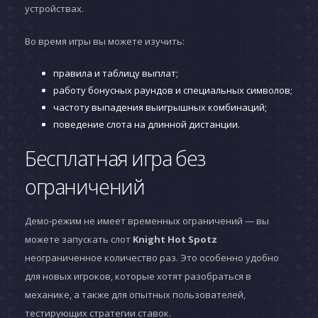
устройствах.
Во время игры вы можете изучить:
правила и таблицу выплат;
работу бонусных раундов и специальных символов;
частоту выпадения выигрышных комбинаций;
поведение слота на длинной дистанции.
Бесплатная игра без
ограничений
Демо-режим не имеет временных ограничений — вы
можете запускать слот
Knight Hot Spotz
неограниченное количество раз. Это особенно удобно
для новых игроков, которые хотят разобраться в
механике, а также для опытных пользователей,
тестирующих стратегии ставок.