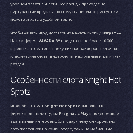
уровнем волатильности. Все раунды проходят на
виртуальные кредиты, поэтому вы ничем не рискуете и
можете играть в удобном темпе.
Чтобы начать игру, достаточно нажать кнопку
«Играть»
.
На платформе
VAVADA BY
представлено более 10 000
игровых автоматов от ведущих провайдеров, включая
классические слоты, видеослоты, настольные игры и live-
раздел.
Особенности слота Knight Hot
Spotz
Игровой автомат
Knight Hot Spotz
выполнен в
фирменном стиле студии
Pragmatic Play
и поддерживает
адаптивный интерфейс, благодаря чему он корректно
запускается как на компьютере, так и на мобильных