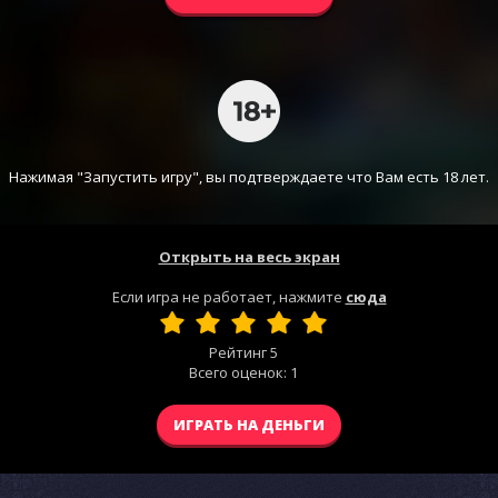
Нажимая "Запустить игру", вы подтверждаете что Вам есть 18 лет.
Открыть на весь экран
Если игра не работает, нажмите
сюда
Рейтинг
5
Всего оценок:
1
ИГРАТЬ НА ДЕНЬГИ