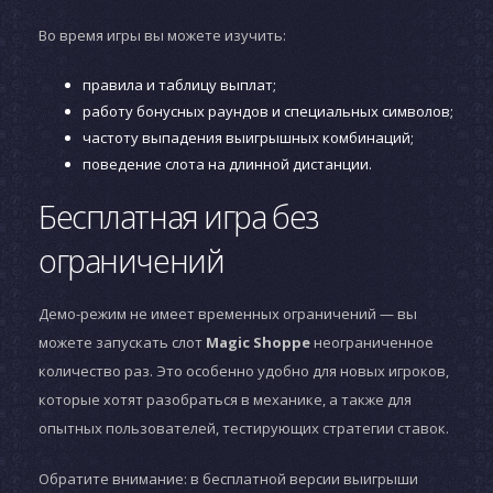
Во время игры вы можете изучить:
правила и таблицу выплат;
работу бонусных раундов и специальных символов;
частоту выпадения выигрышных комбинаций;
поведение слота на длинной дистанции.
Бесплатная игра без
ограничений
Демо-режим не имеет временных ограничений — вы
можете запускать слот
Magic Shoppe
неограниченное
количество раз. Это особенно удобно для новых игроков,
которые хотят разобраться в механике, а также для
опытных пользователей, тестирующих стратегии ставок.
Обратите внимание: в бесплатной версии выигрыши