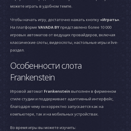
можете играть в удобном темпе.
Чтобы начать игру, достаточно нажать кнопку
«Играть»
.
На платформе
VAVADA BY
представлено более 10 000
игровых автоматов от ведущих провайдеров, включая
классические слоты, видеослоты, настольные игры и live-
раздел.
Особенности слота
Frankenstein
Игровой автомат
Frankenstein
выполнен в фирменном
стиле студии
и поддерживает адаптивный интерфейс,
благодаря чему он корректно запускается как на
компьютере, так и на мобильных устройствах.
Во время игры вы можете изучить: