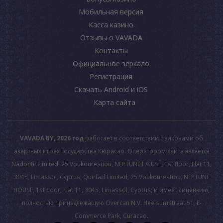
Мобильная версия
Касса казино
Отзывы о VAVADA
Контакты
Официальное зеркало
Регистрация
Скачать Android и iOS
Карта сайта
VAVADA BY, 2026 год
работает в соответствии с законами об
азартных играх государства Кюрасао. Оператором сайта является
Nadontil Limited, 25 Voukourestiou, NEPTUNE HOUSE, 1st floor, Flat 11,
3045, Limassol, Cyprus; Quirfad Limited, 25 Voukourestiou, NEPTUNE
HOUSE, 1st floor, Flat 11, 3045, Limassol, Cyprus; и имеет лицензию,
полностью принадлежащую Overcan N.V. Heelsumstraat 51, E-
Commerce Park, Curacao.