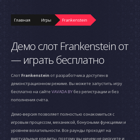
Главная
Игры
Frankenstein
Демо слот Frankenstein от
— играть бесплатно
Слот
Frankenstein
от разработчика
доступен в
демонстрационном режиме. Вы можете запустить игру
бесплатно на сайте
VAVADA BY
без регистрации и без
пополнения счёта.
Демо-версия позволяет полностью ознакомиться с
игровым процессом, механикой, бонусными функциями и
уровнем волатильности. Все раунды проходят на
виртуальные кредиты, поэтому вы ничем не рискуете и