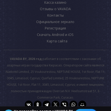
Касса казино
Отзывы о VAVADA
Контакты
Официальное зеркало
Регистрация
Скачать Android и iOS
Карта сайта
VAVADA BY, 2026 год
работает в соответствии с законами об
азартных играх государства Кюрасао. Оператором сайта является
Nadontil Limited, 25 Voukourestiou, NEPTUNE HOUSE, 1st floor, Flat 11,
3045, Limassol, Cyprus; Quirfad Limited, 25 Voukourestiou, NEPTUNE
HOUSE, 1st floor, Flat 11, 3045, Limassol, Cyprus; и имеет лицензию,
полностью принадлежащую Overcan N.V. Heelsumstraat 51, E-
Commerce Park, Curacao.