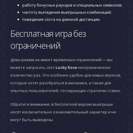
работу бонусных раундов и специальных символов;
частоту выпадения выигрышных комбинаций;
поведение слота на длинной дистанции.
Бесплатная игра без
ограничений
Демо-режим не имеет временных ограничений — вы
можете запускать слот
Lucky Rose
неограниченное
количество раз. Это особенно удобно для новых игроков,
которые хотят разобраться в механике, а также для
опытных пользователей, тестирующих стратегии ставок.
Обратите внимание: в бесплатной версии выигрыши
носят исключительно ознакомительный характер и не
могут быть выведены.