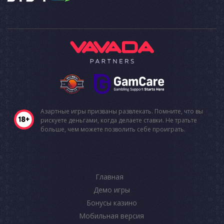
Азартные игры призваны развлекать. Помните, что вы
рискуете деньгами, когда делаете ставки. Не тратьте
больше, чем можете позволить себе проиграть.
Главная
Демо игры
Бонусы казино
Мобильная версия