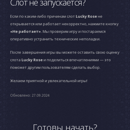
Слот не запускается?
Если по каким-либо причинам слот
Lucky Rose
не
открывается или работает некорректно, нажмите кнопку
«Не работает»
. Мы проверим игру и постараемся
оперативно устранить технические неполадки.
После завершения игры вы можете оставить свою оценку
слота
Lucky Rose
и поделиться впечатлениями — это
поможет другим пользователям сделать выбор.
Желаем приятной и увлекательной игры!
Обновлено:
27.09.2024
Готовы начать?