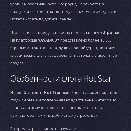
уровнем волатильности. Все раунды проходят на
виртуальные кредиты, поэтому вы ничем не рискуете и
можете играть в удобном темпе.
Чтобы начать игру, достаточно нажать кнопку
«Играть»
.
На платформе
VAVADA BY
представлено более 10 000
игровых автоматов от ведущих провайдеров, включая
классические слоты, видеослоты, настольные игры и live-
раздел.
Особенности слота Hot Star
Игровой автомат
Hot Star
выполнен в фирменном стиле
студии
Amatic
и поддерживает адаптивный интерфейс,
благодаря чему он корректно запускается как на
компьютере, так и на мобильных устройствах.
Во время игры вы можете изучить: