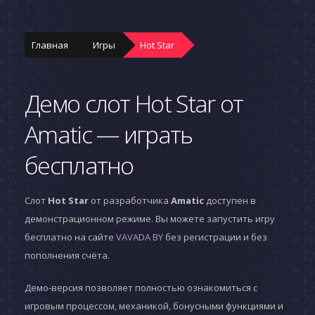
Главная
Игры
Hot Star
Демо слот Hot Star от
Amatic — играть
бесплатно
Слот
Hot Star
от разработчика
Amatic
доступен в
демонстрационном режиме. Вы можете запустить игру
бесплатно на сайте
VAVADA BY
без регистрации и без
пополнения счёта.
Демо-версия позволяет полностью ознакомиться с
игровым процессом, механикой, бонусными функциями и