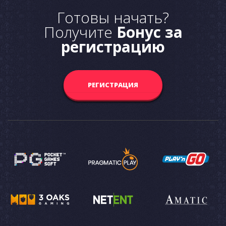
Готовы начать?
Получите
Бонус за
регистрацию
РЕГИСТРАЦИЯ