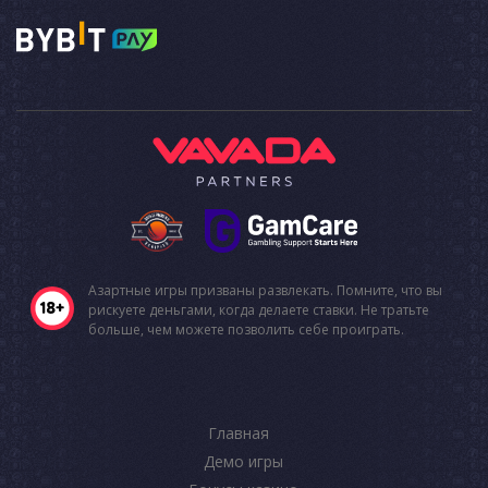
Азартные игры призваны развлекать. Помните, что вы
рискуете деньгами, когда делаете ставки. Не тратьте
больше, чем можете позволить себе проиграть.
Главная
Демо игры