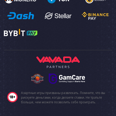
Азартные игры призваны развлекать. Помните, что вы
рискуете деньгами, когда делаете ставки. Не тратьте
больше, чем можете позволить себе проиграть.