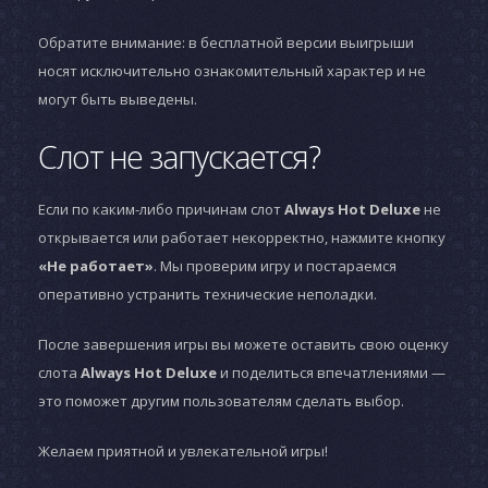
Обратите внимание: в бесплатной версии выигрыши
носят исключительно ознакомительный характер и не
могут быть выведены.
Слот не запускается?
Если по каким-либо причинам слот
Always Hot Deluxe
не
открывается или работает некорректно, нажмите кнопку
«Не работает»
. Мы проверим игру и постараемся
оперативно устранить технические неполадки.
После завершения игры вы можете оставить свою оценку
слота
Always Hot Deluxe
и поделиться впечатлениями —
это поможет другим пользователям сделать выбор.
Желаем приятной и увлекательной игры!