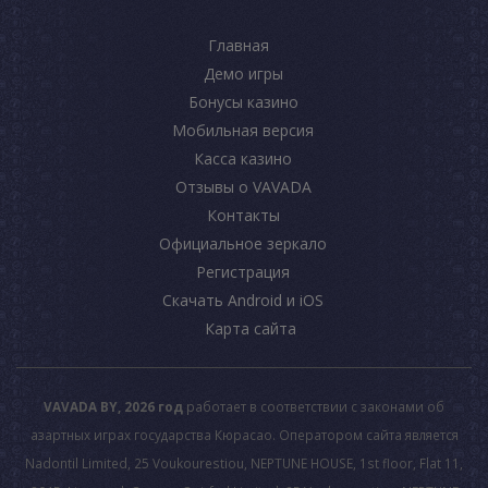
Главная
Демо игры
Бонусы казино
Мобильная версия
Касса казино
Отзывы о VAVADA
Контакты
Официальное зеркало
Регистрация
Скачать Android и iOS
Карта сайта
VAVADA BY, 2026 год
работает в соответствии с законами об
азартных играх государства Кюрасао. Оператором сайта является
Nadontil Limited, 25 Voukourestiou, NEPTUNE HOUSE, 1st floor, Flat 11,