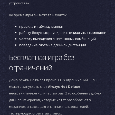
устройствах.
Во время игры вы можете изучить:
правила и таблицу выплат;
работу бонусных раундов и специальных символов;
частоту выпадения выигрышных комбинаций;
поведение слота на длинной дистанции.
Бесплатная игра без
ограничений
Демо-режим не имеет временных ограничений — вы
можете запускать слот
Always Hot Deluxe
неограниченное количество раз. Это особенно удобно
для новых игроков, которые хотят разобраться в
механике, а также для опытных пользователей,
тестирующих стратегии ставок.