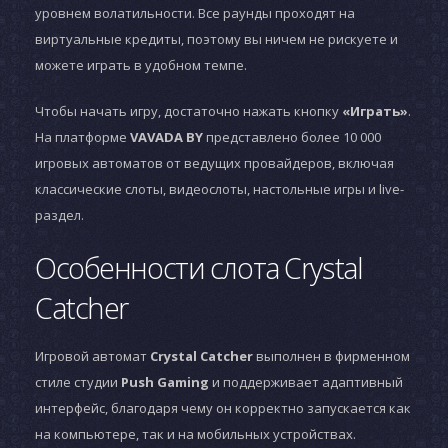
уровнем волатильности. Все раунды проходят на
виртуальные кредиты, поэтому вы ничем не рискуете и
можете играть в удобном темпе.
Чтобы начать игру, достаточно нажать кнопку
«Играть»
.
На платформе
VAVADA BY
представлено более 10 000
игровых автоматов от ведущих провайдеров, включая
классические слоты, видеослоты, настольные игры и live-
раздел.
Особенности слота Crystal
Catcher
Игровой автомат
Crystal Catcher
выполнен в фирменном
стиле студии
Push Gaming
и поддерживает адаптивный
интерфейс, благодаря чему он корректно запускается как
на компьютере, так и на мобильных устройствах.