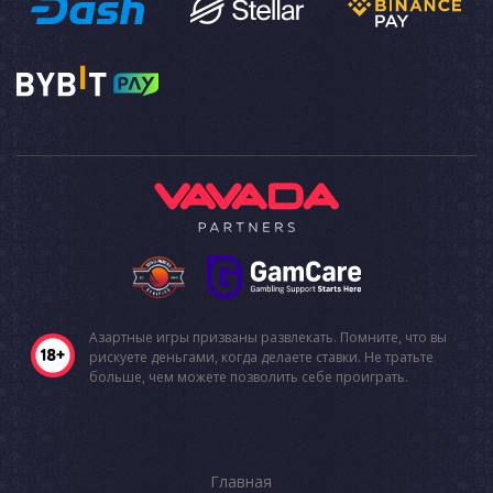
Азартные игры призваны развлекать. Помните, что вы
рискуете деньгами, когда делаете ставки. Не тратьте
больше, чем можете позволить себе проиграть.
Главная