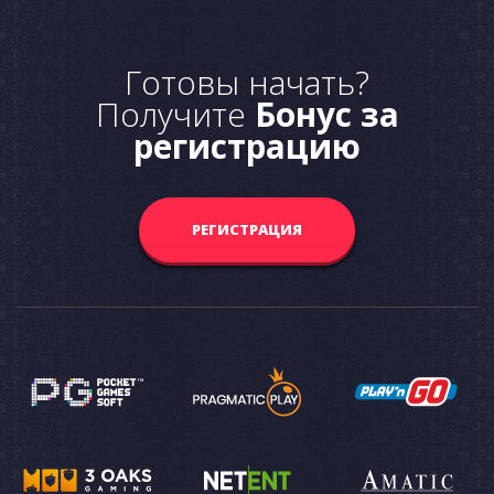
Готовы начать?
Получите
Бонус за
регистрацию
РЕГИСТРАЦИЯ