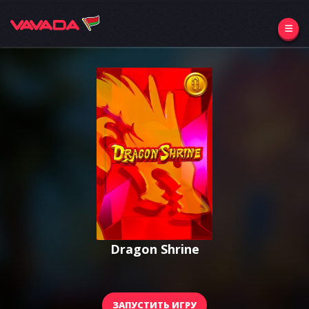
Dragon Shrine
ЗАПУСТИТЬ ИГРУ