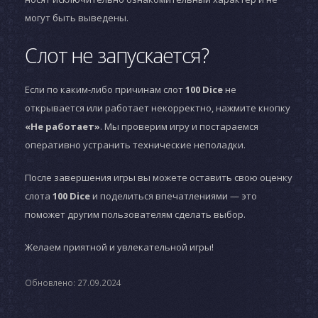
могут быть выведены.
Слот не запускается?
Если по каким-либо причинам слот
100 Dice
не
открывается или работает некорректно, нажмите кнопку
«Не работает»
. Мы проверим игру и постараемся
оперативно устранить технические неполадки.
После завершения игры вы можете оставить свою оценку
слота
100 Dice
и поделиться впечатлениями — это
поможет другим пользователям сделать выбор.
Желаем приятной и увлекательной игры!
Обновлено:
27.09.2024