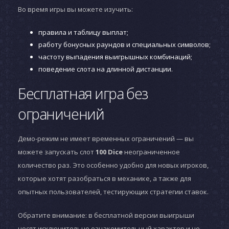
Во время игры вы можете изучить:
правила и таблицу выплат;
работу бонусных раундов и специальных символов;
частоту выпадения выигрышных комбинаций;
поведение слота на длинной дистанции.
Бесплатная игра без
ограничений
Демо-режим не имеет временных ограничений — вы
можете запускать слот
100 Dice
неограниченное
количество раз. Это особенно удобно для новых игроков,
которые хотят разобраться в механике, а также для
опытных пользователей, тестирующих стратегии ставок.
Обратите внимание: в бесплатной версии выигрыши
носят исключительно ознакомительный характер и не