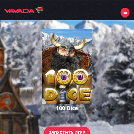
100 Dice
ЗАПУСТИТЬ ИГРУ