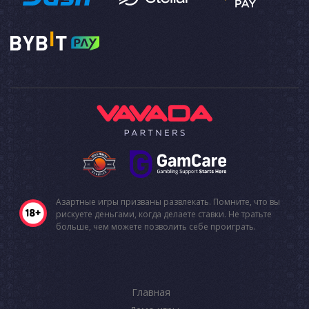
Азартные игры призваны развлекать. Помните, что вы
рискуете деньгами, когда делаете ставки. Не тратьте
больше, чем можете позволить себе проиграть.
Главная