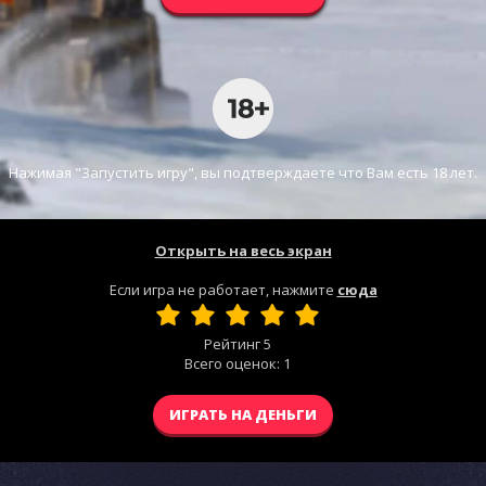
Нажимая "Запустить игру", вы подтверждаете что Вам есть 18 лет.
Открыть на весь экран
Если игра не работает, нажмите
сюда
Рейтинг
5
Всего оценок:
1
ИГРАТЬ НА ДЕНЬГИ