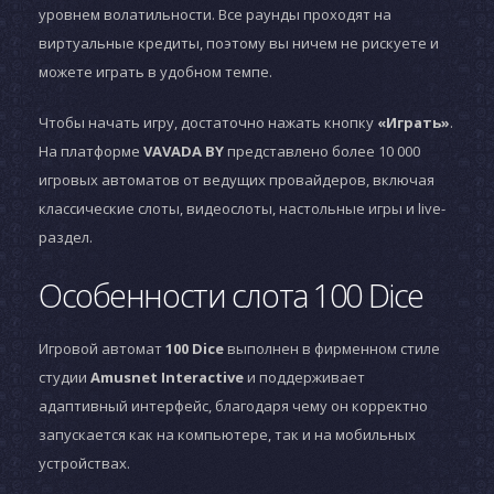
уровнем волатильности. Все раунды проходят на
виртуальные кредиты, поэтому вы ничем не рискуете и
можете играть в удобном темпе.
Чтобы начать игру, достаточно нажать кнопку
«Играть»
.
На платформе
VAVADA BY
представлено более 10 000
игровых автоматов от ведущих провайдеров, включая
классические слоты, видеослоты, настольные игры и live-
раздел.
Особенности слота 100 Dice
Игровой автомат
100 Dice
выполнен в фирменном стиле
студии
Amusnet Interactive
и поддерживает
адаптивный интерфейс, благодаря чему он корректно
запускается как на компьютере, так и на мобильных
устройствах.