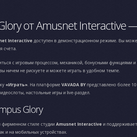
lory от Amusnet Interactive 
et Interactive
доступен в демонстрационном режиме. Вы может
я счёта.
ться с игровым процессом, механикой, бонусными функциями и 
вы ничем не рискуете и можете играть в удобном темпе.
пку
«Играть»
. На платформе
VAVADA BY
представлено более 10
идеослоты, настольные игры и live-раздел.
mpus Glory
 фирменном стиле студии
Amusnet Interactive
и поддерживает
ак и на мобильных устройствах.