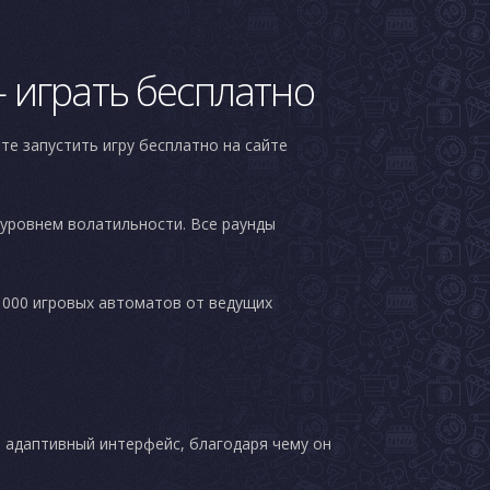
— играть бесплатно
е запустить игру бесплатно на сайте
уровнем волатильности. Все раунды
 000 игровых автоматов от ведущих
 адаптивный интерфейс, благодаря чему он