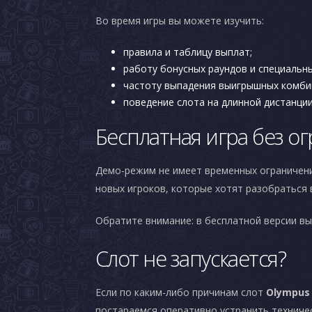
Во время игры вы можете изучить:
правила и таблицу выплат;
работу бонусных раундов и специальн
частоту выпадения выигрышных комби
поведение слота на длинной дистанции
Бесплатная игра без о
Демо-режим не имеет временных ограничен
новых игроков, которые хотят разобраться 
Обратите внимание: в бесплатной версии в
Слот не запускается?
Если по каким-либо причинам слот
Olympus 
постараемся оперативно устранить техничес