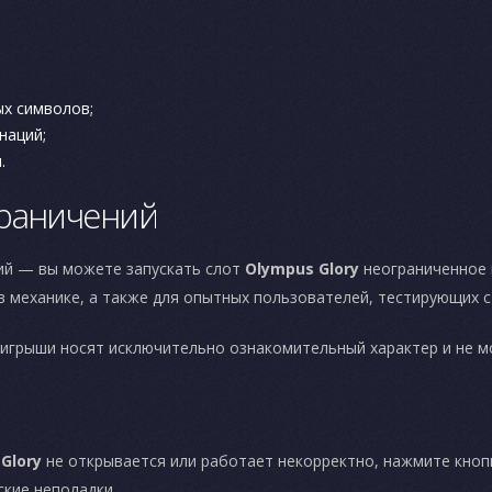
ых символов;
наций;
.
граничений
ий — вы можете запускать слот
Olympus Glory
неограниченное 
в механике, а также для опытных пользователей, тестирующих с
ыигрыши носят исключительно ознакомительный характер и не м
Glory
не открывается или работает некорректно, нажмите кно
кие неполадки.