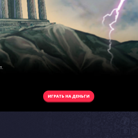
т.
ИГРАТЬ НА ДЕНЬГИ