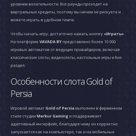
уровнем волатильности. Все раунды проходят на
виртуальные кредиты, поэтому вы ничем не рискуете и
можете играть в удобном темпе.
Чтобы начать игру, достаточно нажать кнопку
«Играть»
.
На платформе
VAVADA BY
представлено более 10 000
игровых автоматов от ведущих провайдеров, включая
классические слоты, видеослоты, настольные игры и live-
раздел.
Особенности слота Gold of
Persia
Игровой автомат
Gold of Persia
выполнен в фирменном
стиле студии
Merkur Gaming
и поддерживает
адаптивный интерфейс, благодаря чему он корректно
запускается как на компьютере, так и на мобильных