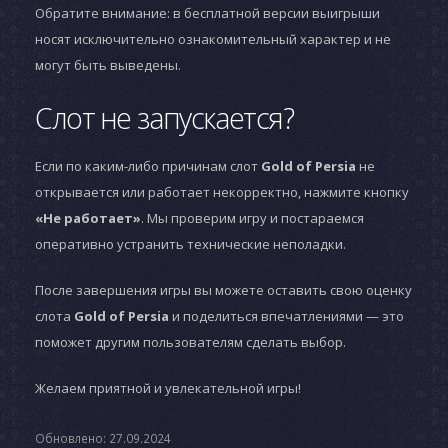
Обратите внимание: в бесплатной версии выигрыши
носят исключительно ознакомительный характер и не
могут быть выведены.
Слот не запускается?
Если по каким-либо причинам слот
Gold of Persia
не
открывается или работает некорректно, нажмите кнопку
«Не работает»
. Мы проверим игру и постараемся
оперативно устранить технические неполадки.
После завершения игры вы можете оставить свою оценку
слота
Gold of Persia
и поделиться впечатлениями — это
поможет другим пользователям сделать выбор.
Желаем приятной и увлекательной игры!
Обновлено:
27.09.2024