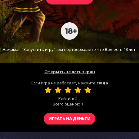
Нажимая "Запустить игру", вы подтверждаете что Вам есть 18 лет.
Открыть на весь экран
Если игра не работает, нажмите
сюда
Рейтинг
5
Всего оценок:
1
ИГРАТЬ НА ДЕНЬГИ