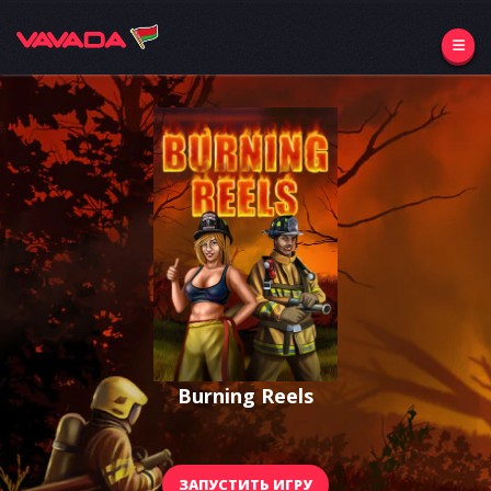
Burning Reels
ЗАПУСТИТЬ ИГРУ