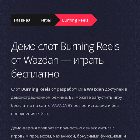
Главная
Игры
Burning Reels
Демо слот Burning Reels
от Wazdan — играть
бесплатно
Слот
Burning Reels
от разработчика
Wazdan
доступен в
демонстрационном режиме. Вы можете запустить игру
бесплатно на сайте
VAVADA BY
без регистрации и без
пополнения счёта.
Демо-версия позволяет полностью ознакомиться с
игровым процессом, механикой, бонусными функциями и