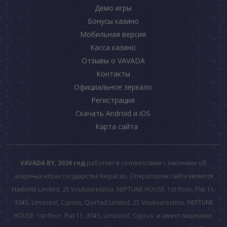
Демо игры
Бонусы казино
Мобильная версия
Касса казино
Отзывы о VAVADA
Контакты
Официальное зеркало
Регистрация
Скачать Android и iOS
Карта сайта
VAVADA BY, 2026 год
работает в соответствии с законами об
азартных играх государства Кюрасао. Оператором сайта является
Nadontil Limited, 25 Voukourestiou, NEPTUNE HOUSE, 1st floor, Flat 11,
3045, Limassol, Cyprus; Quirfad Limited, 25 Voukourestiou, NEPTUNE
HOUSE, 1st floor, Flat 11, 3045, Limassol, Cyprus; и имеет лицензию,