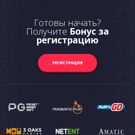
Готовы начать?
Получите
Бонус за
регистрацию
РЕГИСТРАЦИЯ