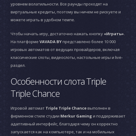
уровнем волатильности. Все раунды проходят на
виртуальные кредиты, поэтому вы ничем не рискуете и
можете играть в удобном темпе.
Чтобы начать игру, достаточно нажать кнопку
«Играть»
.
На платформе
VAVADA BY
представлено более 10 000
игровых автоматов от ведущих провайдеров, включая
классические слоты, видеослоты, настольные игры и live-
раздел.
Особенности слота Triple
Triple Chance
Игровой автомат
Triple Triple Chance
выполнен в
фирменном стиле студии
Merkur Gaming
и поддерживает
адаптивный интерфейс, благодаря чему он корректно
запускается как на компьютере, так и на мобильных