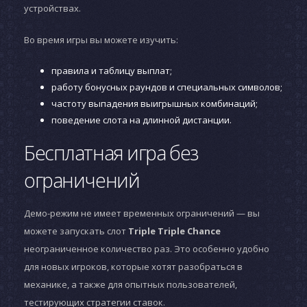
устройствах.
Во время игры вы можете изучить:
правила и таблицу выплат;
работу бонусных раундов и специальных символов;
частоту выпадения выигрышных комбинаций;
поведение слота на длинной дистанции.
Бесплатная игра без
ограничений
Демо-режим не имеет временных ограничений — вы
можете запускать слот
Triple Triple Chance
неограниченное количество раз. Это особенно удобно
для новых игроков, которые хотят разобраться в
механике, а также для опытных пользователей,
тестирующих стратегии ставок.