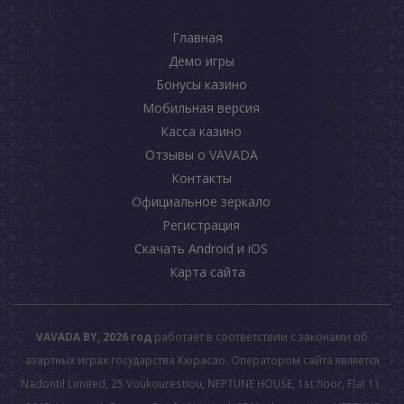
Главная
Демо игры
Бонусы казино
Мобильная версия
Касса казино
Отзывы о VAVADA
Контакты
Официальное зеркало
Регистрация
Скачать Android и iOS
Карта сайта
VAVADA BY, 2026 год
работает в соответствии с законами об
азартных играх государства Кюрасао. Оператором сайта является
Nadontil Limited, 25 Voukourestiou, NEPTUNE HOUSE, 1st floor, Flat 11,