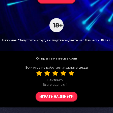
Нажимая "Запустить игру", вы подтверждаете что Вам есть 18 лет.
Открыть на весь экран
Если игра не работает, нажмите
сюда
Рейтинг
5
Всего оценок:
1
ИГРАТЬ НА ДЕНЬГИ