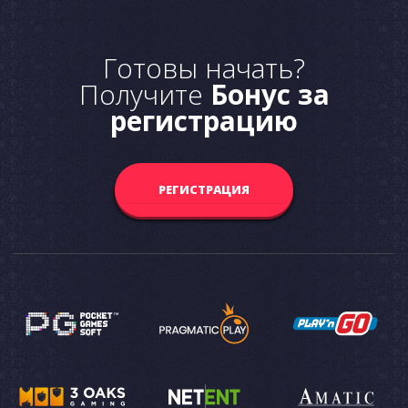
Готовы начать?
Получите
Бонус за
регистрацию
РЕГИСТРАЦИЯ