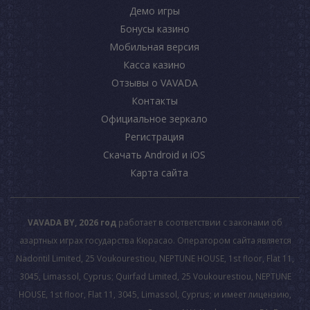
Демо игры
Бонусы казино
Мобильная версия
Касса казино
Отзывы о VAVADA
Контакты
Официальное зеркало
Регистрация
Скачать Android и iOS
Карта сайта
VAVADA BY, 2026 год
работает в соответствии с законами об
азартных играх государства Кюрасао. Оператором сайта является
Nadontil Limited, 25 Voukourestiou, NEPTUNE HOUSE, 1st floor, Flat 11,
3045, Limassol, Cyprus; Quirfad Limited, 25 Voukourestiou, NEPTUNE
HOUSE, 1st floor, Flat 11, 3045, Limassol, Cyprus; и имеет лицензию,