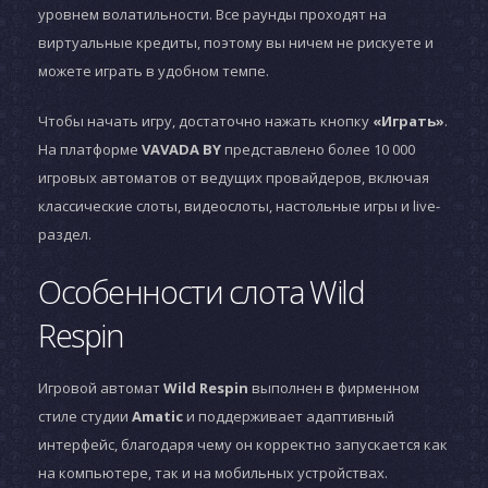
уровнем волатильности. Все раунды проходят на
виртуальные кредиты, поэтому вы ничем не рискуете и
можете играть в удобном темпе.
Чтобы начать игру, достаточно нажать кнопку
«Играть»
.
На платформе
VAVADA BY
представлено более 10 000
игровых автоматов от ведущих провайдеров, включая
классические слоты, видеослоты, настольные игры и live-
раздел.
Особенности слота Wild
Respin
Игровой автомат
Wild Respin
выполнен в фирменном
стиле студии
Amatic
и поддерживает адаптивный
интерфейс, благодаря чему он корректно запускается как
на компьютере, так и на мобильных устройствах.