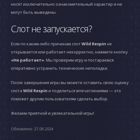
носят исключительно ознакомительный характер и не
могут быть выведены.
Слот не запускается?
Если по каким-либо причинам слот
Wild Respin
не
открывается или работает некорректно, нажмите кнопку
«Не работает»
. Мы проверим игру и постараемся
оперативно устранить технические неполадки.
После завершения игры вы можете оставить свою оценку
слота
Wild Respin
и поделиться впечатлениями — это
поможет другим пользователям сделать выбор.
Желаем приятной и увлекательной игры!
Обновлено:
27.09.2024