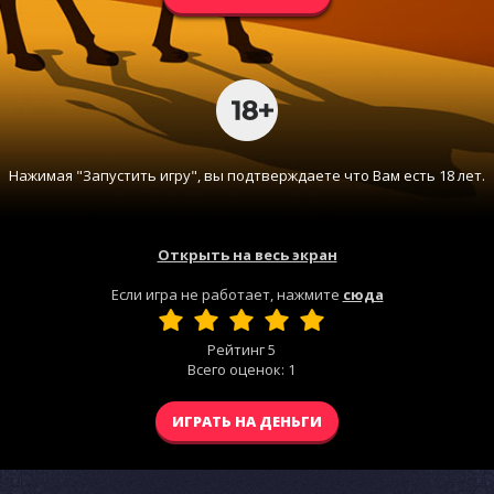
Нажимая "Запустить игру", вы подтверждаете что Вам есть 18 лет.
Открыть на весь экран
Если игра не работает, нажмите
сюда
Рейтинг
5
Всего оценок:
1
ИГРАТЬ НА ДЕНЬГИ