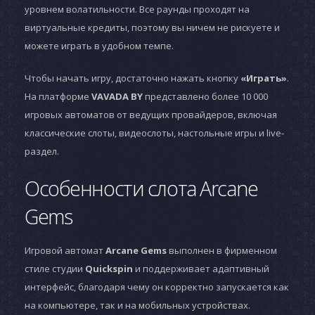
уровнем волатильности. Все раунды проходят на
виртуальные кредиты, поэтому вы ничем не рискуете и
можете играть в удобном темпе.
Чтобы начать игру, достаточно нажать кнопку
«Играть»
.
На платформе
VAVADA BY
представлено более 10 000
игровых автоматов от ведущих провайдеров, включая
классические слоты, видеослоты, настольные игры и live-
раздел.
Особенности слота Arcane
Gems
Игровой автомат
Arcane Gems
выполнен в фирменном
стиле студии
Quickspin
и поддерживает адаптивный
интерфейс, благодаря чему он корректно запускается как
на компьютере, так и на мобильных устройствах.