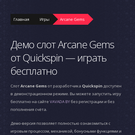
Главная
Игры
Arcane Gems
Демо слот Arcane Gems
от Quickspin — играть
бесплатно
Слот
Arcane Gems
от разработчика
Quickspin
доступен
в демонстрационном режиме. Вы можете запустить игру
бесплатно на сайте
VAVADA BY
без регистрации и без
пополнения счёта.
Демо-версия позволяет полностью ознакомиться с
игровым процессом, механикой, бонусными функциями и