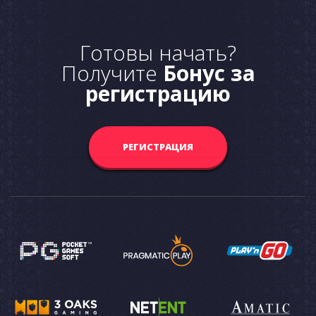
Готовы начать?
Получите
Бонус за
регистрацию
РЕГИСТРАЦИЯ