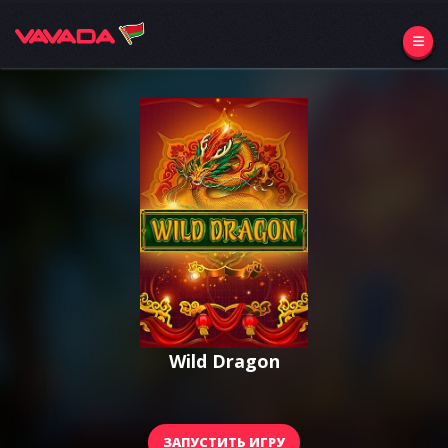
Wild Dragon
ЗАПУСТИТЬ ИГРУ