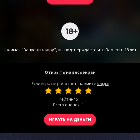
Нажимая "Запустить игру", вы подтверждаете что Вам есть 18 лет.
Открыть на весь экран
Если игра не работает, нажмите
сюда
Рейтинг
5
Всего оценок:
1
ИГРАТЬ НА ДЕНЬГИ