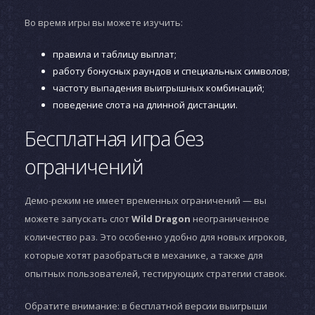
Во время игры вы можете изучить:
правила и таблицу выплат;
работу бонусных раундов и специальных символов;
частоту выпадения выигрышных комбинаций;
поведение слота на длинной дистанции.
Бесплатная игра без
ограничений
Демо-режим не имеет временных ограничений — вы
можете запускать слот
Wild Dragon
неограниченное
количество раз. Это особенно удобно для новых игроков,
которые хотят разобраться в механике, а также для
опытных пользователей, тестирующих стратегии ставок.
Обратите внимание: в бесплатной версии выигрыши