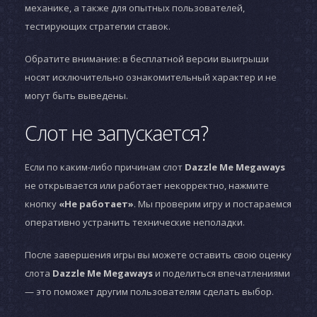
механике, а также для опытных пользователей,
тестирующих стратегии ставок.
Обратите внимание: в бесплатной версии выигрыши
носят исключительно ознакомительный характер и не
могут быть выведены.
Слот не запускается?
Если по каким-либо причинам слот
Dazzle Me Megaways
не открывается или работает некорректно, нажмите
кнопку
«Не работает»
. Мы проверим игру и постараемся
оперативно устранить технические неполадки.
После завершения игры вы можете оставить свою оценку
слота
Dazzle Me Megaways
и поделиться впечатлениями
— это поможет другим пользователям сделать выбор.