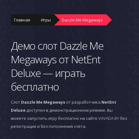
Главная
Игры
Dazzle Me Megaways
Демо слот Dazzle Me
Megaways от NetEnt
Deluxe — играть
бесплатно
Слот
Dazzle Me Megaways
от разработчика
NetEnt
Deluxe
доступен в демонстрационном режиме. Вы
можете запустить игру бесплатно на сайте
VAVADA BY
без
регистрации и без пополнения счёта.