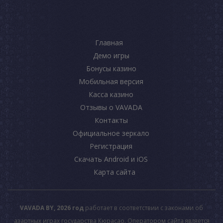
Главная
Демо игры
Бонусы казино
Мобильная версия
Касса казино
Отзывы о VAVADA
Контакты
Официальное зеркало
Регистрация
Скачать Android и iOS
Карта сайта
VAVADA BY, 2026 год
работает в соответствии с законами об
азартных играх государства Кюрасао. Оператором сайта является