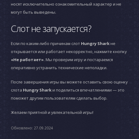
носят исключительно ознакомительный характер и не
могут быть выведены.
Слот не запускается?
Если по каким-либо причинам слот
Hungry Shark
не
открывается или работает некорректно, нажмите кнопку
«Не работает»
. Мы проверим игру и постараемся
оперативно устранить технические неполадки.
После завершения игры вы можете оставить свою оценку
слота
Hungry Shark
и поделиться впечатлениями — это
поможет другим пользователям сделать выбор.
Желаем приятной и увлекательной игры!
Обновлено:
27.09.2024