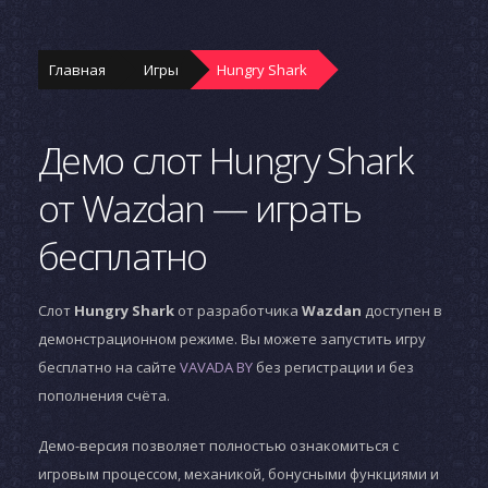
Главная
Игры
Hungry Shark
Демо слот Hungry Shark
от Wazdan — играть
бесплатно
Слот
Hungry Shark
от разработчика
Wazdan
доступен в
демонстрационном режиме. Вы можете запустить игру
бесплатно на сайте
VAVADA BY
без регистрации и без
пополнения счёта.
Демо-версия позволяет полностью ознакомиться с
игровым процессом, механикой, бонусными функциями и