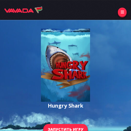
Hungry Shark
ЗАПУСТИТЬ ИГРУ