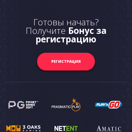
Готовы начать?
Получите
Бонус за
регистрацию
РЕГИСТРАЦИЯ