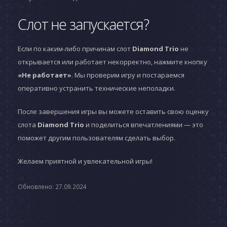
Слот не запускается?
Если по каким-либо причинам слот
Diamond Trio
не
открывается или работает некорректно, нажмите кнопку
«Не работает»
. Мы проверим игру и постараемся
оперативно устранить технические неполадки.
После завершения игры вы можете оставить свою оценку
слота
Diamond Trio
и поделиться впечатлениями — это
поможет другим пользователям сделать выбор.
Желаем приятной и увлекательной игры!
Обновлено:
27.09.2024