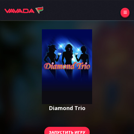
Diamond Trio
ЗАПУСТИТЬ ИГРУ