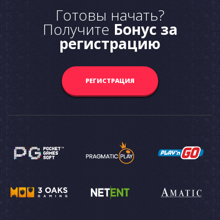
Готовы начать?
Получите
Бонус за
регистрацию
РЕГИСТРАЦИЯ