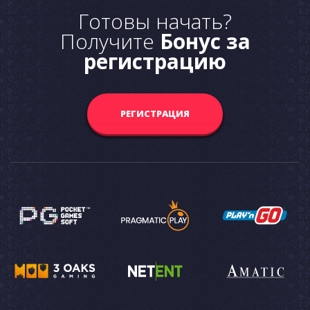
Готовы начать?
Получите
Бонус за
регистрацию
РЕГИСТРАЦИЯ