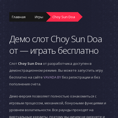
Главная
Игры
Choy Sun Doa
Демо слот Choy Sun Doa
от — играть бесплатно
Слот
Choy Sun Doa
от разработчика
доступен в
демонстрационном режиме. Вы можете запустить игру
бесплатно на сайте
VAVADA BY
без регистрации и без
пополнения счёта.
Демо-версия позволяет полностью ознакомиться с
игровым процессом, механикой, бонусными функциями и
уровнем волатильности. Все раунды проходят на
виртуальные кредиты, поэтому вы ничем не рискуете и