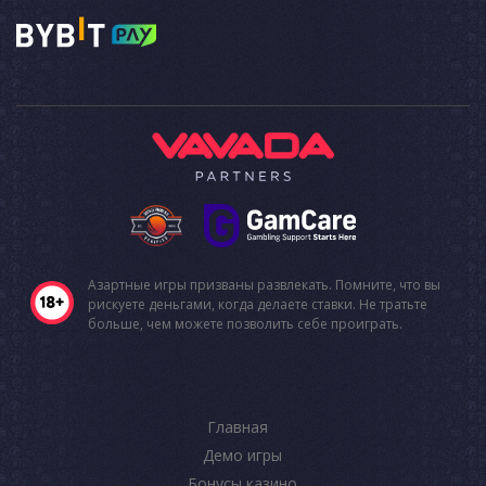
Азартные игры призваны развлекать. Помните, что вы
рискуете деньгами, когда делаете ставки. Не тратьте
больше, чем можете позволить себе проиграть.
Главная
Демо игры
Бонусы казино