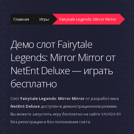
Главная
Игры
Fairytale Legends: Mirror Mirror
Демо слот Fairytale
Legends: Mirror Mirror от
NetEnt Deluxe — играть
бесплатно
Слот
Fairytale Legends: Mirror Mirror
от разработчика
NetEnt Deluxe
доступен в демонстрационном режиме.
Вы можете запустить игру бесплатно на сайте
VAVADA BY
без регистрации и без пополнения счёта.