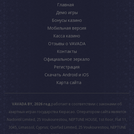
Главная
Демо игры
Бонусы казино
Мобильная версия
Касса казино
Отзывы о VAVADA
Контакты
Официальное зеркало
Регистрация
Скачать Android и iOS
Карта сайта
VAVADA BY, 2026 год
работает в соответствии с законами об
азартных играх государства Кюрасао. Оператором сайта является
Nadontil Limited, 25 Voukourestiou, NEPTUNE HOUSE, 1st floor, Flat 11,
3045, Limassol, Cyprus; Quirfad Limited, 25 Voukourestiou, NEPTUNE