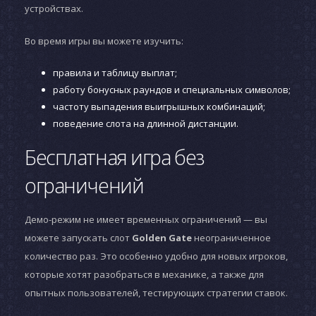
устройствах.
Во время игры вы можете изучить:
правила и таблицу выплат;
работу бонусных раундов и специальных символов;
частоту выпадения выигрышных комбинаций;
поведение слота на длинной дистанции.
Бесплатная игра без
ограничений
Демо-режим не имеет временных ограничений — вы
можете запускать слот
Golden Gate
неограниченное
количество раз. Это особенно удобно для новых игроков,
которые хотят разобраться в механике, а также для
опытных пользователей, тестирующих стратегии ставок.