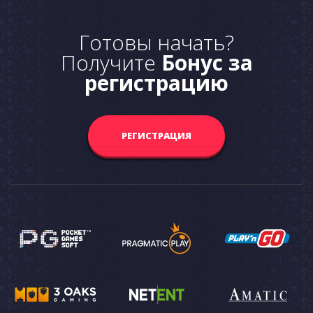
Готовы начать?
Получите
Бонус за
регистрацию
РЕГИСТРАЦИЯ