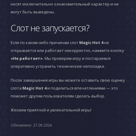
носят исключительно ознакомительный характер и не
могут быть выведены.
Слот не запускается?
Если по каким-либо причинам слот
Magic Hot 4
не
открывается или работает некорректно, нажмите кнопку
«Не работает»
. Мы проверим игру и постараемся
оперативно устранить технические неполадки.
После завершения игры вы можете оставить свою оценку
слота
Magic Hot 4
и поделиться впечатлениями — это
поможет другим пользователям сделать выбор.
Желаем приятной и увлекательной игры!
Обновлено:
27.09.2024