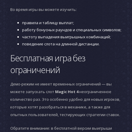
Во время игры вы можете изучить:
правила и таблицу выплат;
работу бонусных раундов и специальных символов;
частоту выпадения выигрышных комбинаций;
поведение слота на длинной дистанции.
Бесплатная игра без
ограничений
Демо-режим не имеет временных ограничений — вы
можете запускать слот
Magic Hot 4
неограниченное
количество раз. Это особенно удобно для новых игроков,
которые хотят разобраться в механике, а также для
опытных пользователей, тестирующих стратегии ставок.
Обратите внимание: в бесплатной версии выигрыши