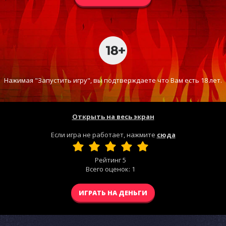
Нажимая "Запустить игру", вы подтверждаете что Вам есть 18 лет.
Открыть на весь экран
Если игра не работает, нажмите
сюда
Рейтинг
5
Всего оценок:
1
ИГРАТЬ НА ДЕНЬГИ