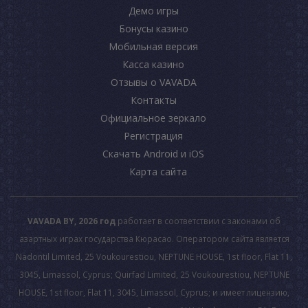
Демо игры
Бонусы казино
Мобильная версия
Касса казино
Отзывы о VAVADA
Контакты
Официальное зеркало
Регистрация
Скачать Android и iOS
Карта сайта
VAVADA BY, 2026 год
работает в соответствии с законами об
азартных играх государства Кюрасао. Оператором сайта является
Nadontil Limited, 25 Voukourestiou, NEPTUNE HOUSE, 1st floor, Flat 11,
3045, Limassol, Cyprus; Quirfad Limited, 25 Voukourestiou, NEPTUNE
HOUSE, 1st floor, Flat 11, 3045, Limassol, Cyprus; и имеет лицензию,