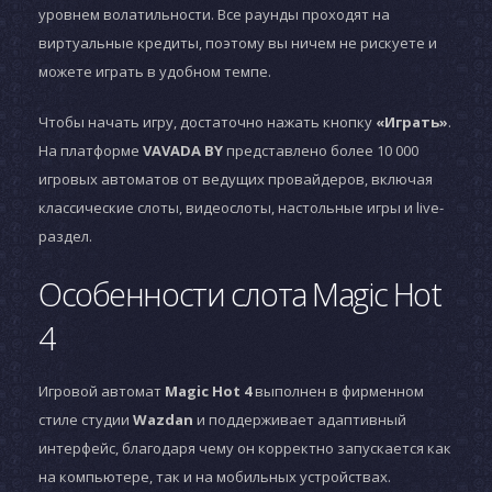
уровнем волатильности. Все раунды проходят на
виртуальные кредиты, поэтому вы ничем не рискуете и
можете играть в удобном темпе.
Чтобы начать игру, достаточно нажать кнопку
«Играть»
.
На платформе
VAVADA BY
представлено более 10 000
игровых автоматов от ведущих провайдеров, включая
классические слоты, видеослоты, настольные игры и live-
раздел.
Особенности слота Magic Hot
4
Игровой автомат
Magic Hot 4
выполнен в фирменном
стиле студии
Wazdan
и поддерживает адаптивный
интерфейс, благодаря чему он корректно запускается как
на компьютере, так и на мобильных устройствах.