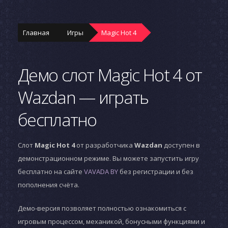
Главная
Игры
Magic Hot 4
Демо слот Magic Hot 4 от
Wazdan — играть
бесплатно
Слот
Magic Hot 4
от разработчика
Wazdan
доступен в
демонстрационном режиме. Вы можете запустить игру
бесплатно на сайте
VAVADA BY
без регистрации и без
пополнения счёта.
Демо-версия позволяет полностью ознакомиться с
игровым процессом, механикой, бонусными функциями и