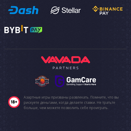
Азартные игры призваны развлекать. Помните, что вы
рискуете деньгами, когда делаете ставки. Не тратьте
больше, чем можете позволить себе проиграть.