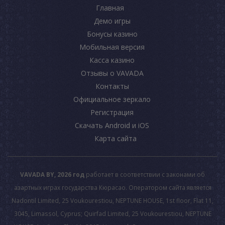
Главная
Демо игры
Бонусы казино
Мобильная версия
Касса казино
Отзывы о VAVADA
Контакты
Официальное зеркало
Регистрация
Скачать Android и iOS
Карта сайта
VAVADA BY, 2026 год
работает в соответствии с законами об
азартных играх государства Кюрасао. Оператором сайта является
Nadontil Limited, 25 Voukourestiou, NEPTUNE HOUSE, 1st floor, Flat 11,
3045, Limassol, Cyprus; Quirfad Limited, 25 Voukourestiou, NEPTUNE