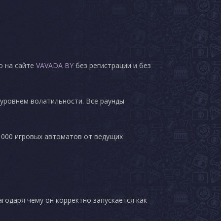
о на сайте
VAVADA BY
без регистрации и без
уровнем волатильности. Все раунды
 000 игровых автоматов от ведущих
годаря чему он корректно запускается как