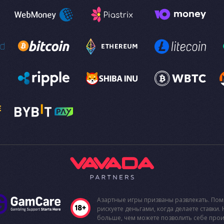
Азартные игры призваны развлекать. Помн
рискуете деньгами, когда делаете ставки. 
больше, чем можете позволить себе прои