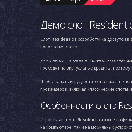
Демо слот Resident
Слот
Resident
от разработчика
доступен в
пополнения счёта.
Демо-версия позволяет полностью ознакоми
проходят на виртуальные кредиты, поэтому 
Чтобы начать игру, достаточно нажать кно
провайдеров, включая классические слоты, в
Особенности слота Res
Игровой автомат
Resident
выполнен в фирм
на компьютере, так и на мобильных устройс