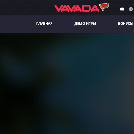
ГЛАВНАЯ
ДЕМО ИГРЫ
БОНУСЫ