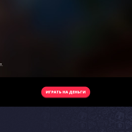
т.
ИГРАТЬ НА ДЕНЬГИ