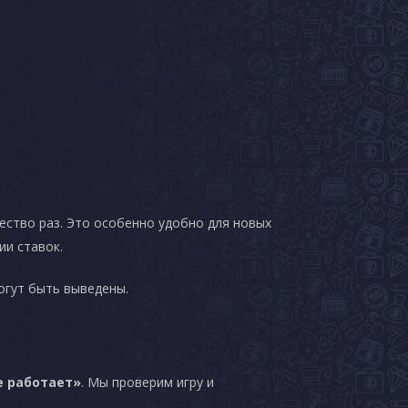
ство раз. Это особенно удобно для новых
ии ставок.
огут быть выведены.
е работает»
. Мы проверим игру и