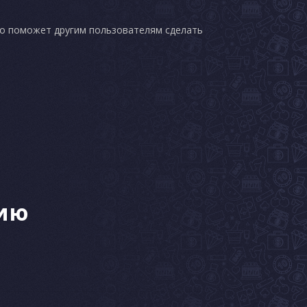
о поможет другим пользователям сделать
цию