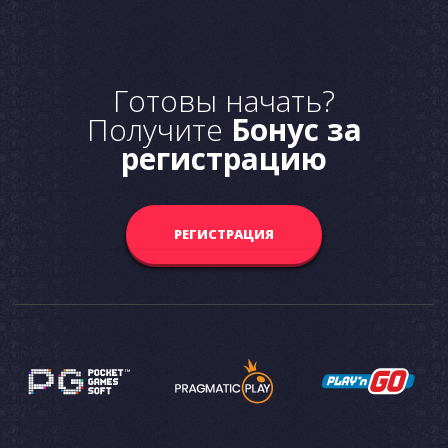
Готовы начать?
Получите
Бонус за
регистрацию
РЕГИСТРАЦИЯ