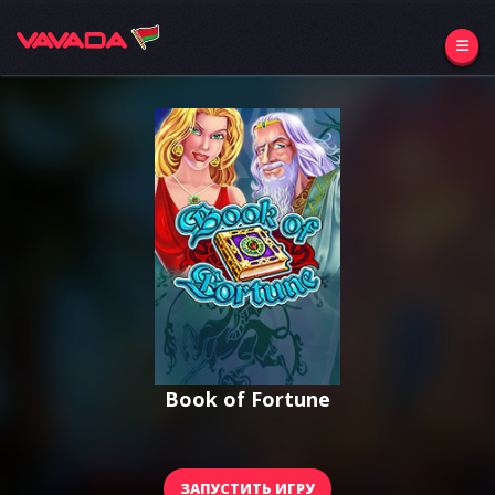
Book of Fortune
ЗАПУСТИТЬ ИГРУ