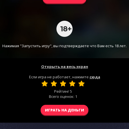
Нажимая "Запустить игру", вы подтверждаете что Вам есть 18 лет.
Открыть на весь экран
Если игра не работает, нажмите
сюда
Рейтинг
5
Всего оценок:
1
ИГРАТЬ НА ДЕНЬГИ