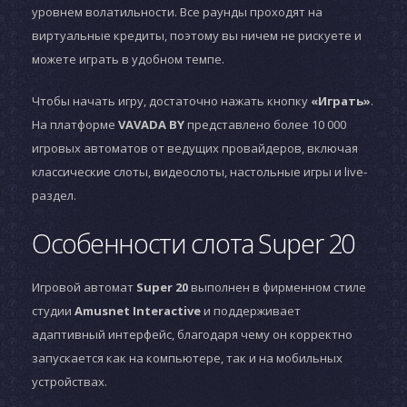
уровнем волатильности. Все раунды проходят на
виртуальные кредиты, поэтому вы ничем не рискуете и
можете играть в удобном темпе.
Чтобы начать игру, достаточно нажать кнопку
«Играть»
.
На платформе
VAVADA BY
представлено более 10 000
игровых автоматов от ведущих провайдеров, включая
классические слоты, видеослоты, настольные игры и live-
раздел.
Особенности слота Super 20
Игровой автомат
Super 20
выполнен в фирменном стиле
студии
Amusnet Interactive
и поддерживает
адаптивный интерфейс, благодаря чему он корректно
запускается как на компьютере, так и на мобильных
устройствах.