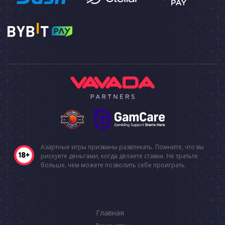
Азартные игры призваны развлекать. Помните, что вы
рискуете деньгами, когда делаете ставки. Не тратьте
больше, чем можете позволить себе проиграть.
Главная