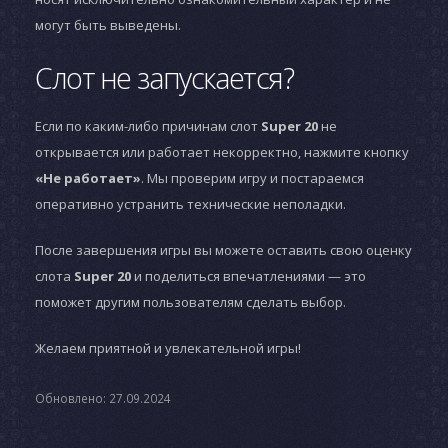
могут быть выведены.
Слот не запускается?
Если по каким-либо причинам слот
Super 20
не
открывается или работает некорректно, нажмите кнопку
«Не работает»
. Мы проверим игру и постараемся
оперативно устранить технические неполадки.
После завершения игры вы можете оставить свою оценку
слота
Super 20
и поделиться впечатлениями — это
поможет другим пользователям сделать выбор.
Желаем приятной и увлекательной игры!
Обновлено:
27.09.2024